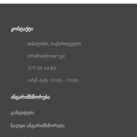
ᲙᲝᲜᲢᲐᲥᲢᲘ
თბილისი, საქართველო
info@webmart.ge
577 53 42 82
ორშ-პარ: 10:00 - 19:00
ᲐᲜᲒᲐᲠᲘᲨᲡᲬᲝᲠᲔᲑᲐ
განვადება
ნაღდი ანგარიშსწორება