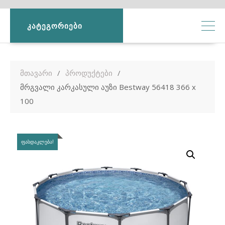
ᲙᲐᲢᲔᲒᲝᲠᲘᲔᲑᲘ
მთავარი
პროდუქტები
მრგვალი კარკასული აუზი Bestway 56418 366 x
100
ᲤᲐᲡᲓᲐᲙᲚᲔᲑᲐ!