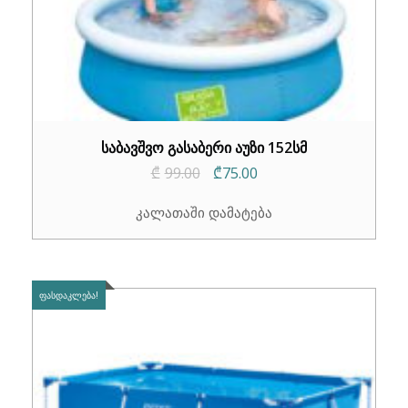
საბავშვო გასაბერი აუზი 152სმ
Original
Current
₾
99.00
₾
75.00
price
price
კალათაში დამატება
was:
is:
₾99.00.
₾75.00.
ᲤᲐᲡᲓᲐᲙᲚᲔᲑᲐ!