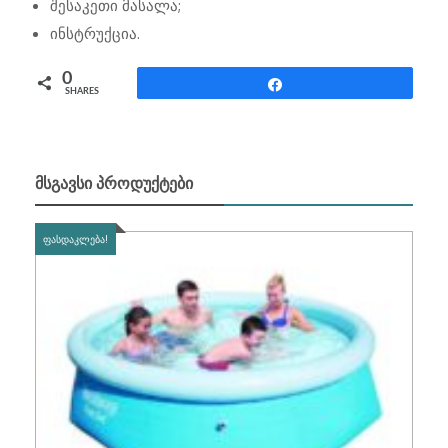
შესაკეთი მასალა;
ინსტრუქცია.
0
Share
SHARES
ᲛᲡᲒᲐᲕᲡᲘ ᲞᲠᲝᲓᲣᲥᲢᲔᲑᲘ
ᲤᲐᲡᲓᲐᲙᲚᲔᲑᲐ!