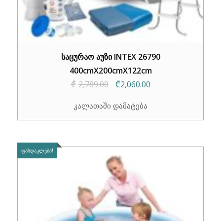
საცურაო აუზი INTEX 26790
400cmX200cmX122cm
Original
Current
₾
2,789.00
₾
2,060.00
price
price
კალათაში დამატება
was:
is:
₾2,789.00.
₾2,060.00.
ᲤᲐᲡᲓᲐᲙᲚᲔᲑᲐ!