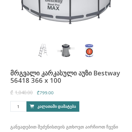
მრგვალი კარკასული აუზი Bestway
56418 366 x 100
₾
1,040.00
Original
Current
₾
799.00
price
price
რაოდენობა:
ᲙᲐᲚᲐᲗᲐᲨᲘ ᲓᲐᲛᲐᲢᲔᲑᲐ
was:
is:
მრგვალი
₾1,040.00.
₾799.00.
კარკასული
აუზი
განვადებით შეძენისთვის გთხოვთ აირჩიოთ ჩვენი