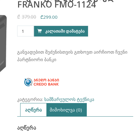
FRANKO FMO-1124
₾
379.00
Original
Current
₾
299.00
price
price
რაოდენობა:
ᲙᲐᲚᲐᲗᲐᲨᲘ ᲓᲐᲛᲐᲢᲔᲑᲐ
was:
is:
მიკროტალღური
₾379.00.
₾299.00.
ღუმელი
FRANKO
განვადებით შეძენისთვის გთხოვთ აირჩიოთ ჩვენი
FMO-
პარტნიორი ბანკი
1124
კატეგორია:
სამზარეულოს ტექნიკა
აღწერა
მიმოხილვა (0)
ᲐᲦᲬᲔᲠᲐ