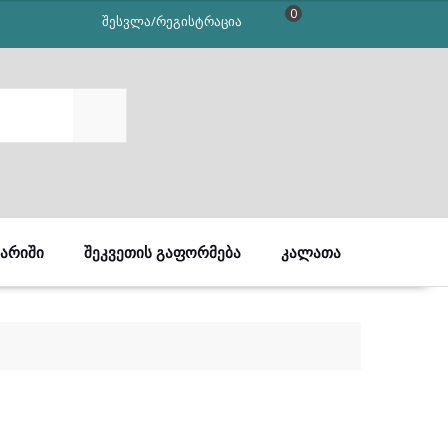
0
შესვლა/რეგისტრაცია
SEARCH
ᲒᲐᲠᲘᲨᲘ
ᲨᲔᲙᲕᲔᲗᲘᲡ ᲒᲐᲤᲝᲠᲛᲔᲑᲐ
ᲙᲐᲚᲐᲗᲐ