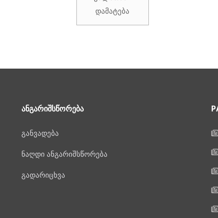
is:
₾349.00.
დამატება
₾269.00.
ᲐᲜᲒᲐᲠᲘᲨᲡᲬᲝᲠᲔᲑᲐ
P
განვადება
ნაღდი ანგარიშსწორება
გადარიცხვა