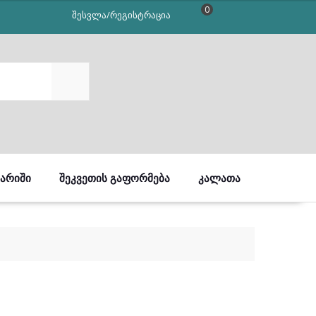
0
შესვლა/რეგისტრაცია
SEARCH
ᲒᲐᲠᲘᲨᲘ
ᲨᲔᲙᲕᲔᲗᲘᲡ ᲒᲐᲤᲝᲠᲛᲔᲑᲐ
ᲙᲐᲚᲐᲗᲐ