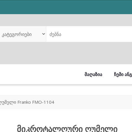
was:
is:
₾460.00.
₾355.00.
ᲛᲐᲦᲐᲖᲘᲐ
ᲩᲔᲛᲘ ᲐᲜ
უმელი Franko FMO-1104
მიკროტალღური ღუმელი