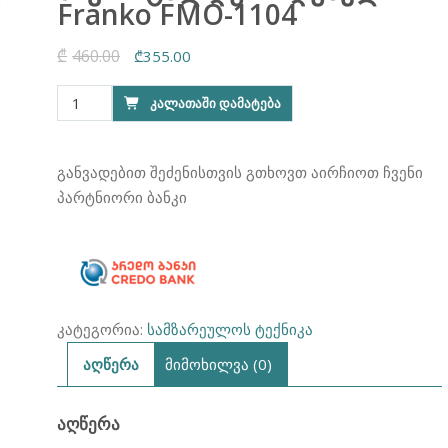
Franko FMO-1104
₾
460.00
Original
Current
₾
355.00
price
price
რაოდენობა:
ᲙᲐᲚᲐᲗᲐᲨᲘ ᲓᲐᲛᲐᲢᲔᲑᲐ
was:
is:
მიკროტალღური
₾460.00.
₾355.00.
ღუმელი
Franko
განვადებით შეძენისთვის გთხოვთ აირჩიოთ ჩვენი
FMO-
პარტნიორი ბანკი
1104
კატეგორია:
სამზარეულოს ტექნიკა
აღწერა
მიმოხილვა (0)
ᲐᲦᲬᲔᲠᲐ