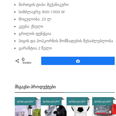
მართვის ტიპი: მექანიკური
სიმძლავრე: 800-1000 W
მოცულობა: 23 ლ
კვება: ქსელი
გრილის ფუნქცია
პიცის და პოპკორნის მომზადების შესაძლებლობა
გარანტია 2 წელი
0
Share
SHARES
ᲛᲡᲒᲐᲕᲡᲘ ᲞᲠᲝᲓᲣᲥᲢᲔᲑᲘ
ᲤᲐᲡᲓᲐᲙᲚᲔᲑᲐ!
ᲤᲐᲡᲓᲐᲙᲚᲔᲑᲐ!
ᲤᲐᲡᲓᲐᲙᲚᲔᲑᲐ!
ᲤᲐᲡᲓᲐᲙᲚᲔᲑᲐ!