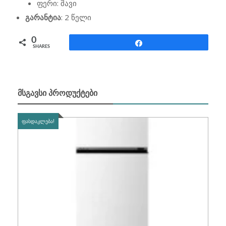
ფერი: შავი
გარანტია
: 2 წელი
0
Share
SHARES
ᲛᲡᲒᲐᲕᲡᲘ ᲞᲠᲝᲓᲣᲥᲢᲔᲑᲘ
ᲤᲐᲡᲓᲐᲙᲚᲔᲑᲐ!