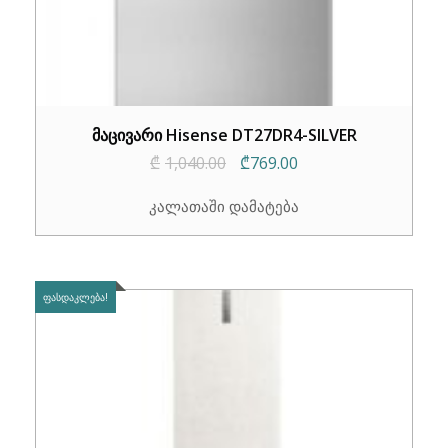
მაცივარი Hisense DT27DR4-SILVER
Original
Current
₾
1,040.00
₾
769.00
price
price
კალათაში დამატება
was:
is:
₾1,040.00.
₾769.00.
ᲤᲐᲡᲓᲐᲙᲚᲔᲑᲐ!