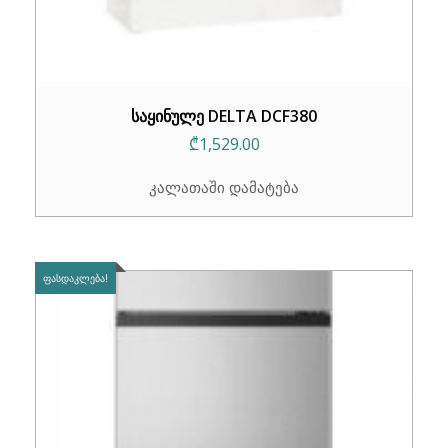
საყინულე DELTA DCF380
₾
1,529.00
კალათაში დამატება
ᲤᲐᲡᲓᲐᲙᲚᲔᲑᲐ!