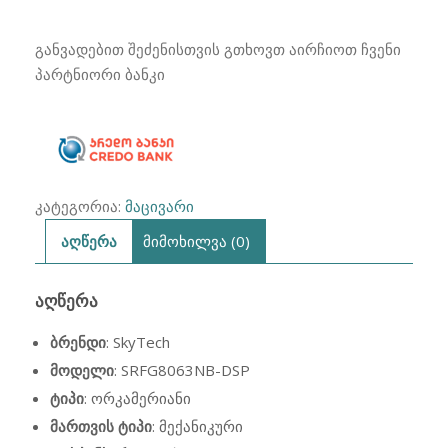
₾1,690.00.
₾999.00.
SkyTech
SRFG8063NB-
განვადებით შეძენისთვის გთხოვთ აირჩიოთ ჩვენი
DSP
პარტნიორი ბანკი
181სმ
კატეგორია:
მაცივარი
აღწერა
მიმოხილვა (0)
ᲐᲦᲬᲔᲠᲐ
ბრენდი
: SkyTech
მოდელი
: SRFG8063NB-DSP
ტიპი
: ორკამერიანი
მართვის ტიპი
: მექანიკური