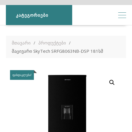
ᲙᲐᲢᲔᲒᲝᲠᲘᲔᲑᲘ
მთავარი
პროდუქტები
მაცივარი SkyTech SRFG8063NB-DSP 181სმ
ᲤᲐᲡᲓᲐᲙᲚᲔᲑᲐ!