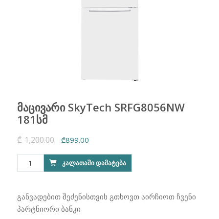
მაცივარი SkyTech SRFG8056NW
181სმ
₾
1,200.00
Original
Current
₾
899.00
price
price
რაოდენობა:
ᲙᲐᲚᲐᲗᲐᲨᲘ ᲓᲐᲛᲐᲢᲔᲑᲐ
was:
is:
მაცივარი
₾1,200.00.
₾899.00.
SkyTech
SRFG8056NW
განვადებით შეძენისთვის გთხოვთ აირჩიოთ ჩვენი
181სმ
პარტნიორი ბანკი