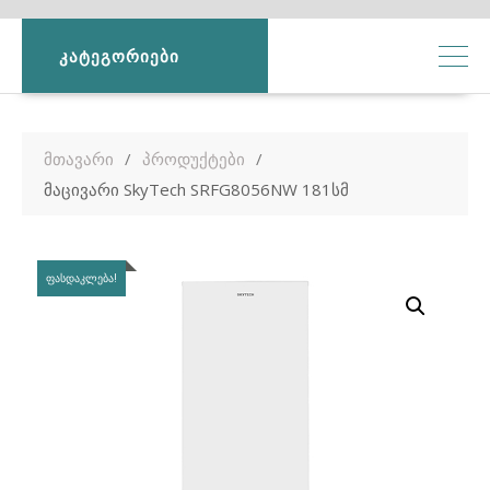
ᲙᲐᲢᲔᲒᲝᲠᲘᲔᲑᲘ
მთავარი
პროდუქტები
მაცივარი SkyTech SRFG8056NW 181სმ
ᲤᲐᲡᲓᲐᲙᲚᲔᲑᲐ!