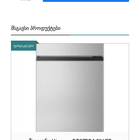
ᲛᲡᲒᲐᲕᲡᲘ ᲞᲠᲝᲓᲣᲥᲢᲔᲑᲘ
ᲤᲐᲡᲓᲐᲙᲚᲔᲑᲐ!