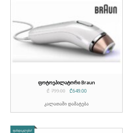
ფოტოეპილატორი Braun
Original
Current
₾
799.00
₾
649.00
price
price
კალათაში დამატება
was:
is:
₾799.00.
₾649.00.
ᲤᲐᲡᲓᲐᲙᲚᲔᲑᲐ!