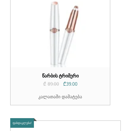
წარბის ტრიმერი
Original
Current
₾
89.00
₾
39.00
price
price
კალათაში დამატება
was:
is:
₾89.00.
₾39.00.
ᲤᲐᲡᲓᲐᲙᲚᲔᲑᲐ!