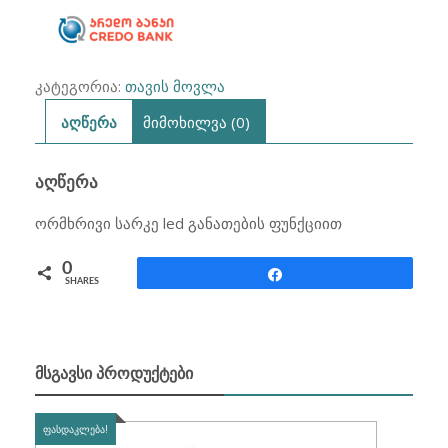
კატეგორია:
თავის მოვლა
აღწერა
მიმოხილვა (0)
ᲐᲦᲬᲔᲠᲐ
ორმხრივი სარკე led განათების ფუნქციით
0
Share
SHARES
ᲛᲡᲒᲐᲕᲡᲘ ᲞᲠᲝᲓᲣᲥᲢᲔᲑᲘ
ᲤᲐᲡᲓᲐᲙᲚᲔᲑᲐ!