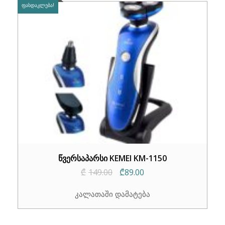
ᲤᲐᲡᲓᲐᲙᲚᲔᲑᲐ!
წვერსაპარსი KEMEI KM-1150
Original
Current
₾
149.00
₾
89.00
price
price
კალათაში დამატება
was:
is:
₾149.00.
₾89.00.