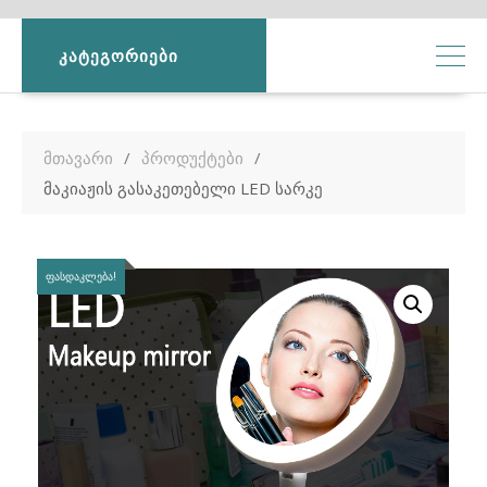
ᲙᲐᲢᲔᲒᲝᲠᲘᲔᲑᲘ
მთავარი
პროდუქტები
მაკიაჟის გასაკეთებელი LED სარკე
ᲤᲐᲡᲓᲐᲙᲚᲔᲑᲐ!