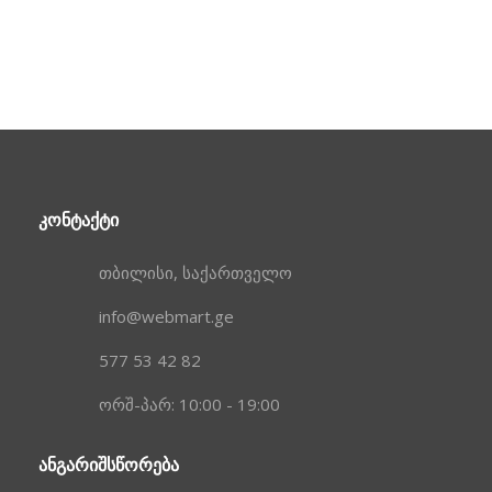
ᲙᲝᲜᲢᲐᲥᲢᲘ
თბილისი, საქართველო
info@webmart.ge
577 53 42 82
ორშ-პარ: 10:00 - 19:00
ᲐᲜᲒᲐᲠᲘᲨᲡᲬᲝᲠᲔᲑᲐ