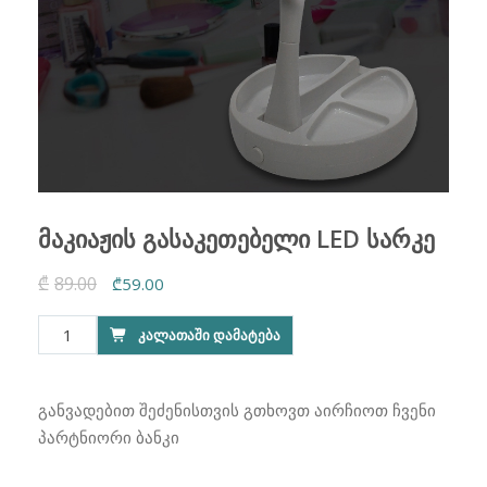
მაკიაჟის გასაკეთებელი LED სარკე
₾
89.00
Original
Current
₾
59.00
price
price
რაოდენობა:
ᲙᲐᲚᲐᲗᲐᲨᲘ ᲓᲐᲛᲐᲢᲔᲑᲐ
was:
is:
მაკიაჟის
₾89.00.
₾59.00.
გასაკეთებელი
LED
განვადებით შეძენისთვის გთხოვთ აირჩიოთ ჩვენი
სარკე
პარტნიორი ბანკი