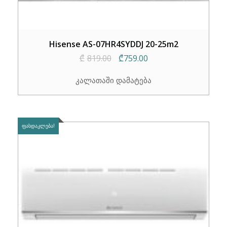
Hisense AS-07HR4SYDDJ 20-25m2
Original
Current
₾
819.00
₾
759.00
price
price
კალათაში დამატება
was:
is:
₾819.00.
₾759.00.
ᲤᲐᲡᲓᲐᲙᲚᲔᲑᲐ!