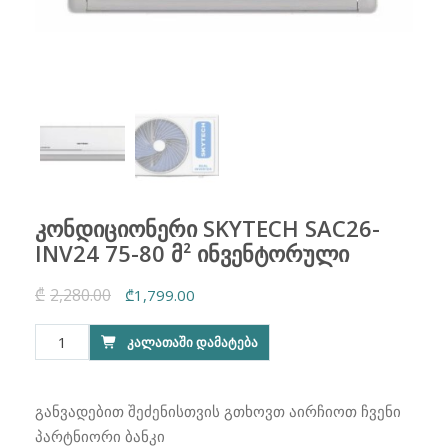
კონდიციონერი SKYTECH SAC26-
INV24 75-80 მ² ინვენტორული
₾
2,280.00
Original
Current
₾
1,799.00
price
price
რაოდენობა:
ᲙᲐᲚᲐᲗᲐᲨᲘ ᲓᲐᲛᲐᲢᲔᲑᲐ
was:
is:
კონდიციონერი
₾2,280.00.
₾1,799.00.
SKYTECH
SAC26-
განვადებით შეძენისთვის გთხოვთ აირჩიოთ ჩვენი
INV24
პარტნიორი ბანკი