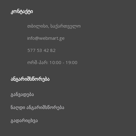
ᲙᲝᲜᲢᲐᲥᲢᲘ
თბილისი, საქართველო
info@webmart.ge
577 53 42 82
ორშ-პარ: 10:00 - 19:00
ᲐᲜᲒᲐᲠᲘᲨᲡᲬᲝᲠᲔᲑᲐ
განვადება
ნაღდი ანგარიშსწორება
გადარიცხვა