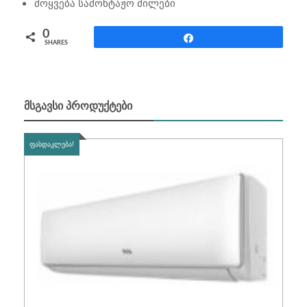
მოყვება სამონტაჟო მილები
0
Share
SHARES
ᲛᲡᲒᲐᲕᲡᲘ ᲞᲠᲝᲓᲣᲥᲢᲔᲑᲘ
ᲤᲐᲡᲓᲐᲙᲚᲔᲑᲐ!