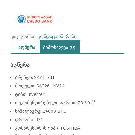
75-
80
მ²
ინვენტორული
კატეგორია:
კონდიციონერები
აღწერა
მიმოხილვა (0)
ᲐᲦᲬᲔᲠᲐ
ბრენდი: SKYTECH
მოდელი: SAC26-INV24
ტიპი: Inverter
რეკომენდირებული ფართი: 75-80 მ²
სიმძლავრე: 24000 BTU
ფრეონი: R32
კომპრესორის ტიპი: TOSHIBA