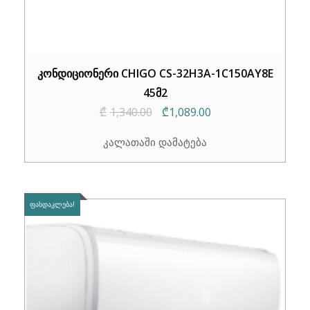
კონდიციონერი CHIGO CS-32H3A-1C150AY8E
45მ2
Original
Current
₾
1,340.00
₾
1,089.00
price
price
კალათაში დამატება
was:
is:
₾1,340.00.
₾1,089.00.
ᲤᲐᲡᲓᲐᲙᲚᲔᲑᲐ!