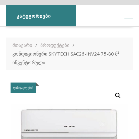
ᲙᲐᲢᲔᲒᲝᲠᲘᲔᲑᲘ
მთავარი
პროდუქტები
კონდიციონერი SKYTECH SAC26-INV24 75-80 მ²
ინვენტორული
ᲤᲐᲡᲓᲐᲙᲚᲔᲑᲐ!