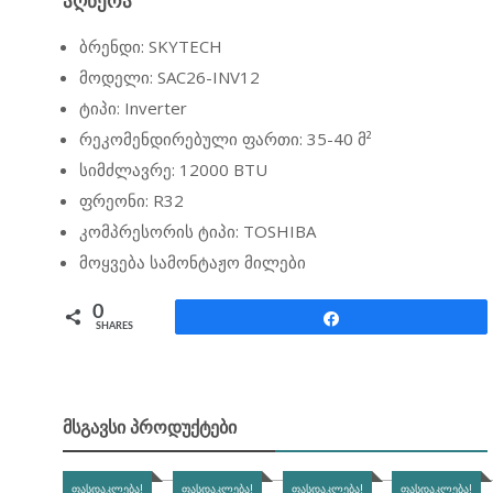
ᲐᲦᲬᲔᲠᲐ
ბრენდი: SKYTECH
მოდელი: SAC26-INV12
ტიპი: Inverter
რეკომენდირებული ფართი: 35-40 მ²
სიმძლავრე: 12000 BTU
ფრეონი: R32
კომპრესორის ტიპი: TOSHIBA
მოყვება სამონტაჟო მილები
0
Share
SHARES
ᲛᲡᲒᲐᲕᲡᲘ ᲞᲠᲝᲓᲣᲥᲢᲔᲑᲘ
ᲤᲐᲡᲓᲐᲙᲚᲔᲑᲐ!
ᲤᲐᲡᲓᲐᲙᲚᲔᲑᲐ!
ᲤᲐᲡᲓᲐᲙᲚᲔᲑᲐ!
ᲤᲐᲡᲓᲐᲙᲚᲔᲑᲐ!