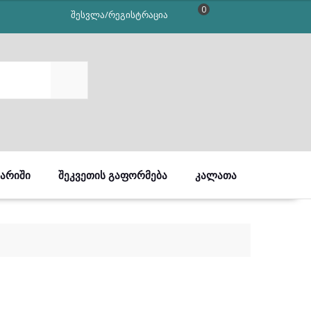
0
შესვლა/რეგისტრაცია
SEARCH
ᲒᲐᲠᲘᲨᲘ
ᲨᲔᲙᲕᲔᲗᲘᲡ ᲒᲐᲤᲝᲠᲛᲔᲑᲐ
ᲙᲐᲚᲐᲗᲐ