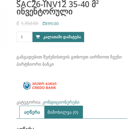
SAC26-INV12 35-40 მ²
ინვენტორული
₾
1,350.00
Original
Current
₾
899.00
price
price
რაოდენობა:
ᲙᲐᲚᲐᲗᲐᲨᲘ ᲓᲐᲛᲐᲢᲔᲑᲐ
was:
is:
კონდიციონერი
₾1,350.00.
₾899.00.
SKYTECH
SAC26-
განვადებით შეძენისთვის გთხოვთ აირჩიოთ ჩვენი
INV12
პარტნიორი ბანკი
35-
40
მ²
ინვენტორული
კატეგორია:
კონდიციონერები
აღწერა
მიმოხილვა (0)