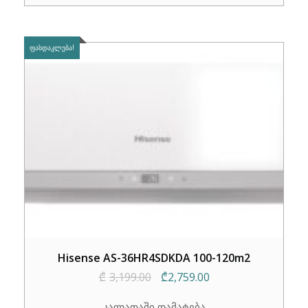
₾2,459.00.
₾2,099.00.
ᲤᲐᲡᲓᲐᲙᲚᲔᲑᲐ!
Hisense AS-36HR4SDKDA 100-120m2
Original
Current
₾
3,199.00
₾
2,759.00
price
price
კალათაში დამატება