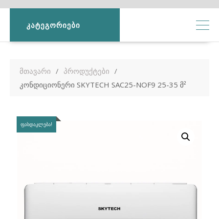
ᲙᲐᲢᲔᲒᲝᲠᲘᲔᲑᲘ
მთავარი
პროდუქტები
კონდიციონერი SKYTECH SAC25-NOF9 25-35 მ²
ᲤᲐᲡᲓᲐᲙᲚᲔᲑᲐ!