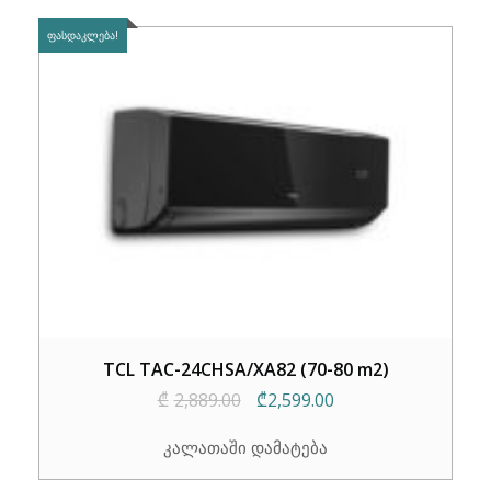
ᲤᲐᲡᲓᲐᲙᲚᲔᲑᲐ!
TCL TAC-24CHSA/XA82 (70-80 m2)
Original
Current
₾
2,889.00
₾
2,599.00
price
price
კალათაში დამატება
was:
is:
₾2,889.00.
₾2,599.00.