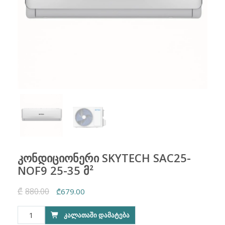
კონდიციონერი SKYTECH SAC25-
NOF9 25-35 მ²
₾
880.00
Original
Current
₾
679.00
price
price
რაოდენობა:
ᲙᲐᲚᲐᲗᲐᲨᲘ ᲓᲐᲛᲐᲢᲔᲑᲐ
was:
is:
კონდიციონერი