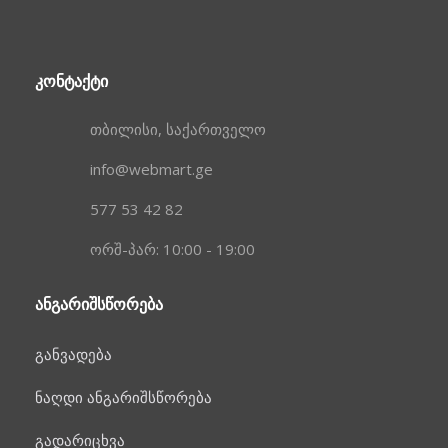
ᲙᲝᲜᲢᲐᲥᲢᲘ
თბილისი, საქართველო
info@webmart.ge
577 53 42 82
ორშ-პარ: 10:00 - 19:00
ᲐᲜᲒᲐᲠᲘᲨᲡᲬᲝᲠᲔᲑᲐ
განვადება
ნაღდი ანგარიშსწორება
გადარიცხვა