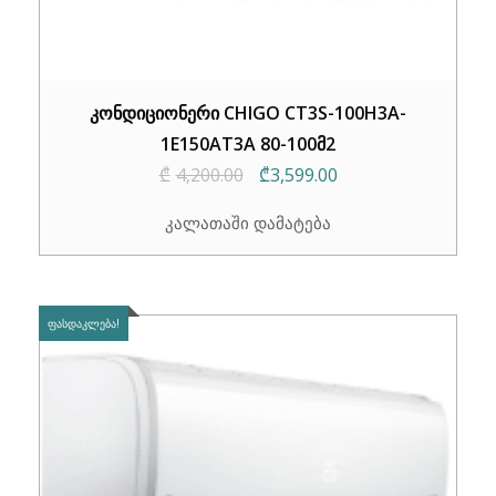
კონდიციონერი CHIGO CT3S-100H3A-
1E150AT3A 80-100მ2
Original
Current
₾
4,200.00
₾
3,599.00
price
price
კალათაში დამატება
was:
is:
₾4,200.00.
₾3,599.00.
ᲤᲐᲡᲓᲐᲙᲚᲔᲑᲐ!