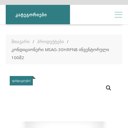
ᲙᲐᲢᲔᲒᲝᲠᲘᲔᲑᲘ
მთავარი
პროდუქტები
კონდიციონერი MSAG-30HRFN8 ინვენტორული
100მ2
ᲤᲐᲡᲓᲐᲙᲚᲔᲑᲐ!