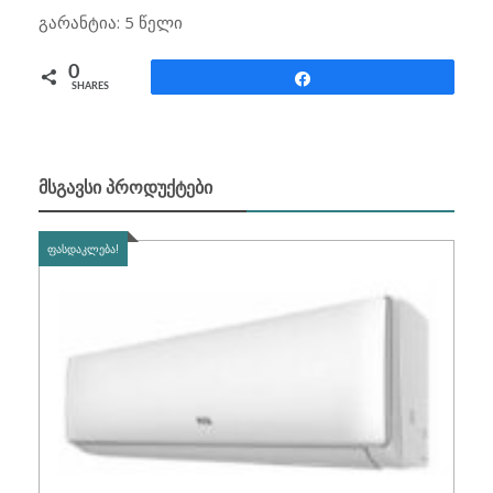
გარანტია: 5 წელი
0
Share
SHARES
ᲛᲡᲒᲐᲕᲡᲘ ᲞᲠᲝᲓᲣᲥᲢᲔᲑᲘ
ᲤᲐᲡᲓᲐᲙᲚᲔᲑᲐ!