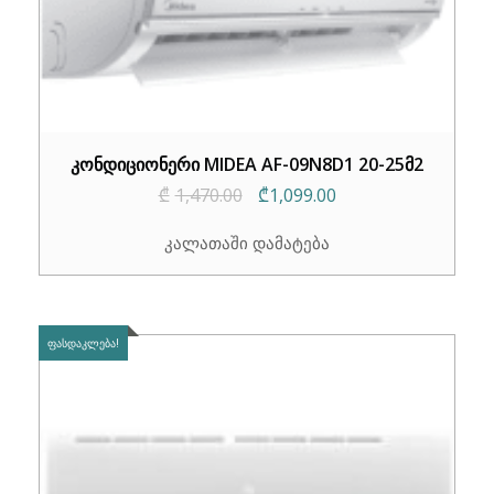
კონდიციონერი MIDEA AF-09N8D1 20-25მ2
Original
Current
₾
1,470.00
₾
1,099.00
price
price
კალათაში დამატება
was:
is:
₾1,470.00.
₾1,099.00.
ᲤᲐᲡᲓᲐᲙᲚᲔᲑᲐ!