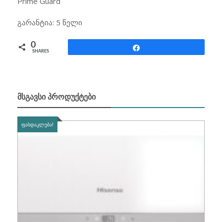
Prime Guard
გარანტია: 5 წელი
0
Share
SHARES
ᲛᲡᲒᲐᲕᲡᲘ ᲞᲠᲝᲓᲣᲥᲢᲔᲑᲘ
ᲤᲐᲡᲓᲐᲙᲚᲔᲑᲐ!