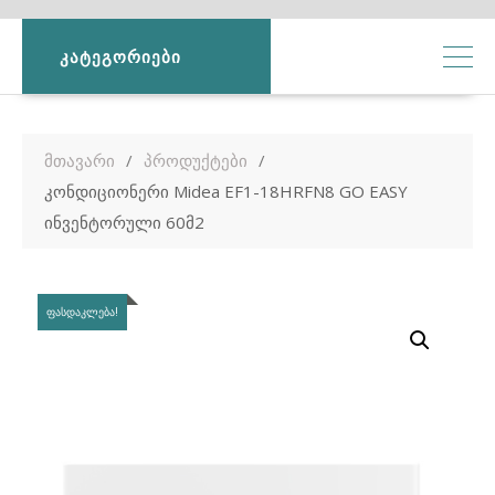
ᲙᲐᲢᲔᲒᲝᲠᲘᲔᲑᲘ
მთავარი
პროდუქტები
კონდიციონერი Midea EF1-18HRFN8 GO EASY
ინვენტორული 60მ2
ᲤᲐᲡᲓᲐᲙᲚᲔᲑᲐ!