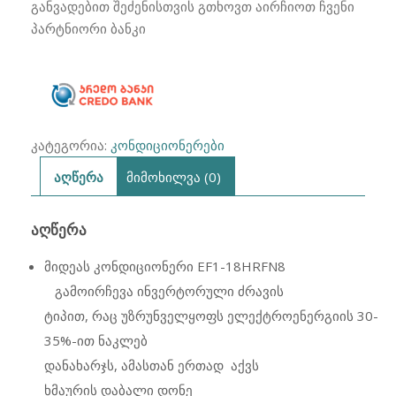
EF1-
განვადებით შეძენისთვის გთხოვთ აირჩიოთ ჩვენი
18HRFN8
პარტნიორი ბანკი
GO
EASY
ინვენტორული
60მ2
კატეგორია:
კონდიციონერები
აღწერა
მიმოხილვა (0)
ᲐᲦᲬᲔᲠᲐ
მიდეას კონდიციონერი EF1-18HRFN8
გამოირჩევა
ინვერტორული
ძ
რავის
ტიპით,
რაც
უზრუნველყოფს ელექტროენერგიის 30-
35%-ით ნაკლებ
დანახარჯს,
ამასთან ერთად
აქვს
ხმაურის დაბალი დონე