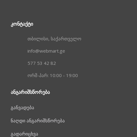
ᲙᲝᲜᲢᲐᲥᲢᲘ
თბილისი, საქართველო
info@webmart.ge
577 53 42 82
ორშ-პარ: 10:00 - 19:00
ᲐᲜᲒᲐᲠᲘᲨᲡᲬᲝᲠᲔᲑᲐ
განვადება
ნაღდი ანგარიშსწორება
გადარიცხვა