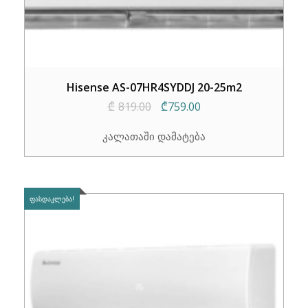
Hisense AS-07HR4SYDDJ 20-25m2
Original
Current
₾
819.00
₾
759.00
price
price
კალათაში დამატება
was:
is:
₾819.00.
₾759.00.
ᲤᲐᲡᲓᲐᲙᲚᲔᲑᲐ!