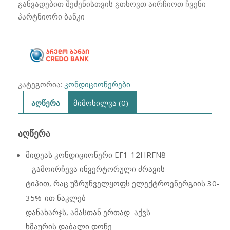
EF1-
განვადებით შეძენისთვის გთხოვთ აირჩიოთ ჩვენი
12HRFN8
პარტნიორი ბანკი
GO
EASY
ინვენტორული
40მ2
კატეგორია:
კონდიციონერები
აღწერა
მიმოხილვა (0)
ᲐᲦᲬᲔᲠᲐ
მიდეას კონდიციონერი EF1-12HRFN8
გამოირჩევა
ინვერტორული
ძ
რავის
ტიპით,
რაც
უზრუნველყოფს ელექტროენერგიის 30-
35%-ით ნაკლებ
დანახარჯს,
ამასთან ერთად
აქვს
ხმაურის დაბალი დონე