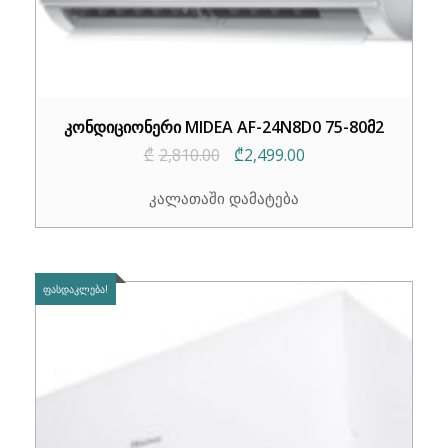
კონდიციონერი MIDEA AF-24N8D0 75-80მ2
Original
Current
₾
2,810.00
₾
2,499.00
price
price
კალათაში დამატება
was:
is:
₾2,810.00.
₾2,499.00.
ᲤᲐᲡᲓᲐᲙᲚᲔᲑᲐ!