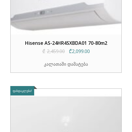
Hisense AS-24HR4SXBDA01 70-80m2
Original
Current
₾
2,459.00
₾
2,099.00
price
price
კალათაში დამატება
was:
is:
₾2,459.00.
₾2,099.00.
ᲤᲐᲡᲓᲐᲙᲚᲔᲑᲐ!