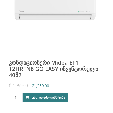
კონდიციონერი Midea EF1-
12HRFN8 GO EASY ინვენტორული
40მ2
₾
1,799.00
Original
Current
₾
1,259.00
price
price
რაოდენობა:
ᲙᲐᲚᲐᲗᲐᲨᲘ ᲓᲐᲛᲐᲢᲔᲑᲐ
was:
is:
კონდიციონერი
₾1,799.00.
₾1,259.00.
Midea