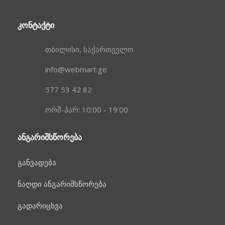
ᲙᲝᲜᲢᲐᲥᲢᲘ
თბილისი, საქართველო
info@webmart.ge
577 53 42 82
ორშ-პარ: 10:00 - 19:00
ᲐᲜᲒᲐᲠᲘᲨᲡᲬᲝᲠᲔᲑᲐ
განვადება
ნაღდი ანგარიშსწორება
გადარიცხვა