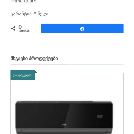
Prime Guard
გარანტია: 5 წელი
0
Share
SHARES
ᲛᲡᲒᲐᲕᲡᲘ ᲞᲠᲝᲓᲣᲥᲢᲔᲑᲘ
ᲤᲐᲡᲓᲐᲙᲚᲔᲑᲐ!