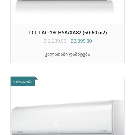
TCL TAC-18CHSA/XA82 (50-60 m2)
Original
Current
₾
2,239.00
₾
2,099.00
price
price
კალათაში დამატება
was:
is:
₾2,239.00.
₾2,099.00.
ᲤᲐᲡᲓᲐᲙᲚᲔᲑᲐ!