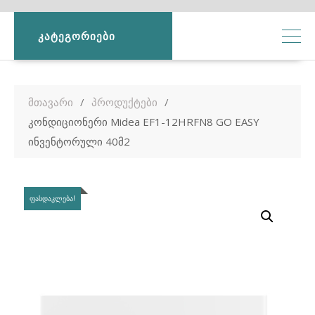
ᲙᲐᲢᲔᲒᲝᲠᲘᲔᲑᲘ
მთავარი
პროდუქტები
კონდიციონერი Midea EF1-12HRFN8 GO EASY
ინვენტორული 40მ2
ᲤᲐᲡᲓᲐᲙᲚᲔᲑᲐ!