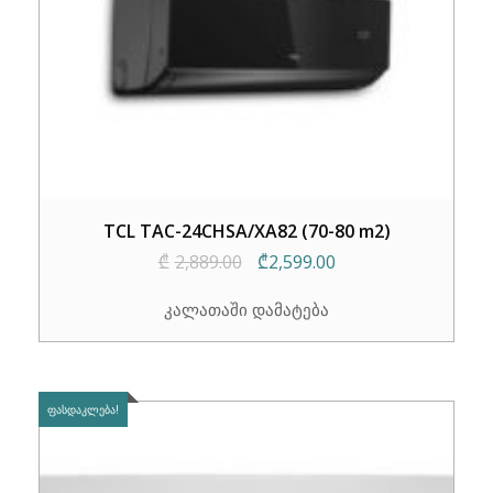
TCL TAC-24CHSA/XA82 (70-80 m2)
Original
Current
₾
2,889.00
₾
2,599.00
price
price
კალათაში დამატება
was:
is:
₾2,889.00.
₾2,599.00.
ᲤᲐᲡᲓᲐᲙᲚᲔᲑᲐ!