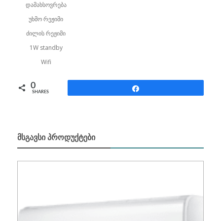
დამახსოვრება
უხმო რეჟიმი
ძილის რეჟიმი
1W standby
Wifi
0
Share
SHARES
ᲛᲡᲒᲐᲕᲡᲘ ᲞᲠᲝᲓᲣᲥᲢᲔᲑᲘ