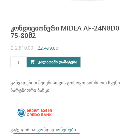
კონდიციონერი MIDEA AF-24N8D0
75-80მ2
₾
2,810.00
Original
Current
₾
2,499.00
price
price
რაოდენობა:
ᲙᲐᲚᲐᲗᲐᲨᲘ ᲓᲐᲛᲐᲢᲔᲑᲐ
was:
is:
კონდიციონერი
₾2,810.00.
₾2,499.00.
MIDEA
AF-
განვადებით შეძენისთვის გთხოვთ აირჩიოთ ჩვენი
24N8D0
პარტნიორი ბანკი
75-
80მ2
კატეგორია:
კონდიციონერები