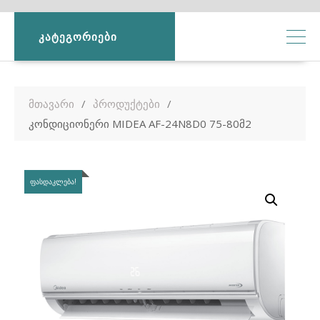
ᲙᲐᲢᲔᲒᲝᲠᲘᲔᲑᲘ
მთავარი
პროდუქტები
კონდიციონერი MIDEA AF-24N8D0 75-80მ2
ᲤᲐᲡᲓᲐᲙᲚᲔᲑᲐ!