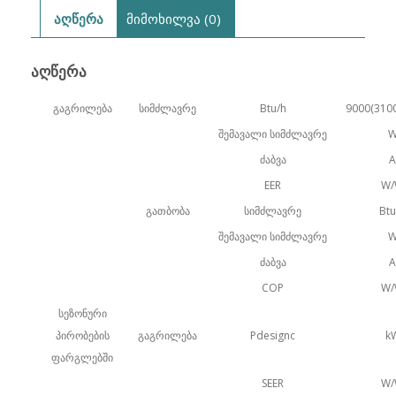
აღწერა
მიმოხილვა (0)
ᲐᲦᲬᲔᲠᲐ
გაგრილება
სიმძლავრე
Btu/h
9000(310
შემავალი სიმძლავრე
ძაბვა
A
EER
W
გათბობა
სიმძლავრე
Btu
შემავალი სიმძლავრე
ძაბვა
A
COP
W
სეზონური
პირობების
გაგრილება
Pdesignc
k
ფარგლებში
SEER
W