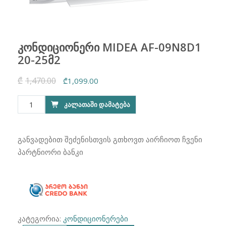
კონდიციონერი MIDEA AF-09N8D1
20-25მ2
₾
1,470.00
Original
Current
₾
1,099.00
price
price
რაოდენობა:
ᲙᲐᲚᲐᲗᲐᲨᲘ ᲓᲐᲛᲐᲢᲔᲑᲐ
was:
is:
კონდიციონერი
₾1,470.00.
₾1,099.00.
MIDEA
AF-
განვადებით შეძენისთვის გთხოვთ აირჩიოთ ჩვენი
09N8D1
პარტნიორი ბანკი
20-
25მ2
კატეგორია:
კონდიციონერები