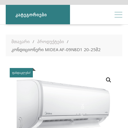
ᲙᲐᲢᲔᲒᲝᲠᲘᲔᲑᲘ
მთავარი
პროდუქტები
კონდიციონერი MIDEA AF-09N8D1 20-25მ2
ᲤᲐᲡᲓᲐᲙᲚᲔᲑᲐ!