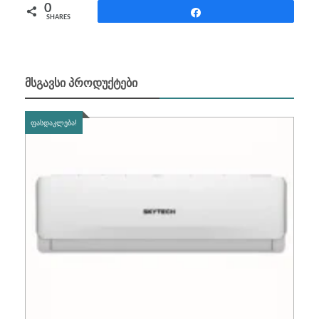
0
Share
SHARES
ᲛᲡᲒᲐᲕᲡᲘ ᲞᲠᲝᲓᲣᲥᲢᲔᲑᲘ
ᲤᲐᲡᲓᲐᲙᲚᲔᲑᲐ!