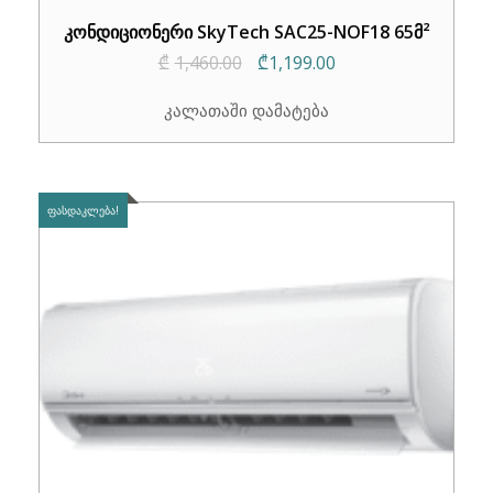
კონდიციონერი SkyTech SAC25-NOF18 65მ²
Original
Current
₾
1,460.00
₾
1,199.00
price
price
კალათაში დამატება
was:
is:
₾1,460.00.
₾1,199.00.
ᲤᲐᲡᲓᲐᲙᲚᲔᲑᲐ!