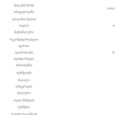
მილების ზომა
mm(i
თხევადი/გაზი
ფრეონის მილის
სიგრძ
მაქსიმალური
რეკომენდირებული
ფართი
(გაგრილება
m
სტანდარტულ
პირობებში)
ფუნქციები
მაღალი
სიმკვრივის
ფილტრი
თვით წმენდის
ფუნქცია
Golden fin-ოქროს