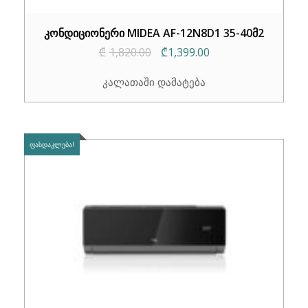
კონდიციონერი MIDEA AF-12N8D1 35-40მ2
Original
Current
₾
1,820.00
₾
1,399.00
price
price
კალათაში დამატება
was:
is:
₾1,820.00.
₾1,399.00.
ᲤᲐᲡᲓᲐᲙᲚᲔᲑᲐ!