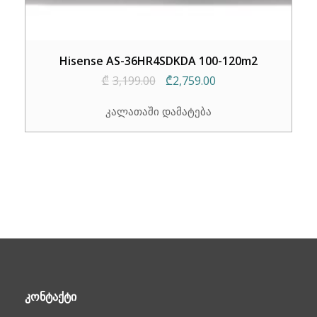
Hisense AS-36HR4SDKDA 100-120m2
Original
Current
₾
3,199.00
₾
2,759.00
price
price
კალათაში დამატება
was:
is:
₾3,199.00.
₾2,759.00.
ᲙᲝᲜᲢᲐᲥᲢᲘ