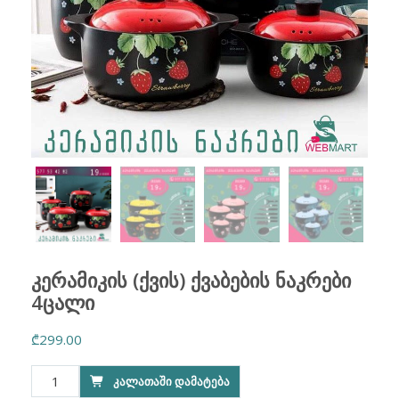
კერამიკის (ქვის) ქვაბების ნაკრები
4ცალი
₾
299.00
რაოდენობა:
ᲙᲐᲚᲐᲗᲐᲨᲘ ᲓᲐᲛᲐᲢᲔᲑᲐ
კერამიკის