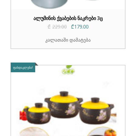
ალუმინის ქვაბების ნაკრები 3ც
Original
Current
₾
229.00
₾
179.00
price
price
კალათაში დამატება
was:
is:
₾229.00.
₾179.00.
ᲤᲐᲡᲓᲐᲙᲚᲔᲑᲐ!