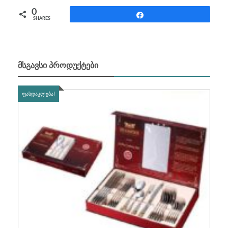
0
Share
SHARES
ᲛᲡᲒᲐᲕᲡᲘ ᲞᲠᲝᲓᲣᲥᲢᲔᲑᲘ
ᲤᲐᲡᲓᲐᲙᲚᲔᲑᲐ!