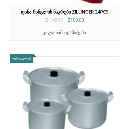
დანა-ჩანგლის ნაკრები ZILLINGER 24PCS
Original
Current
₾
149.00
₾
109.00
price
price
კალათაში დამატება
was:
is:
₾149.00.
₾109.00.
ᲤᲐᲡᲓᲐᲙᲚᲔᲑᲐ!