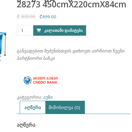
28273 450cmX220cmX84cm
₾
830.00
Original
Current
₾
499.00
price
price
რაოდენობა:
ᲙᲐᲚᲐᲗᲐᲨᲘ ᲓᲐᲛᲐᲢᲔᲑᲐ
was:
is:
კარკასული
₾830.00.
₾499.00.
აუზი
INTEX
განვადებით შეძენისთვის გთხოვთ აირჩიოთ ჩვენი
28273
პარტნიორი ბანკი
450cmX220cmX84cm
კატეგორია:
აუზი
აღწერა
მიმოხილვა (0)
ᲐᲦᲬᲔᲠᲐ