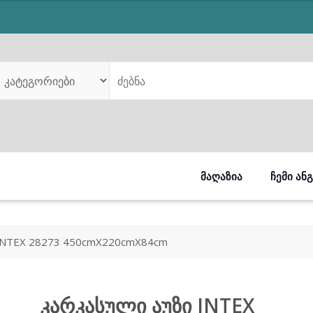
s:
is:
30.00.
₾499.00.
ᲛᲐᲦᲐᲖᲘᲐ
ᲩᲔᲛᲘ ᲐᲜ
INTEX 28273 450cmX220cmX84cm
კარკასული აუზი INTEX