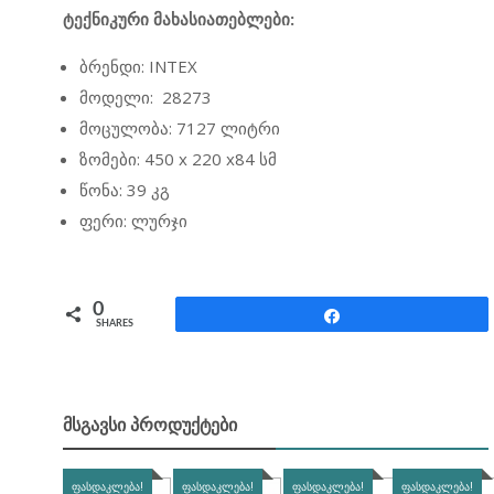
ტექნიკური მახასიათებლები:
ბრენდი: INTEX
მოდელი: 28273
მოცულობა: 7127 ლიტრი
ზომები: 450 x 220 x84 სმ
წონა: 39 კგ
ფერი: ლურჯი
0
Share
SHARES
ᲛᲡᲒᲐᲕᲡᲘ ᲞᲠᲝᲓᲣᲥᲢᲔᲑᲘ
ᲤᲐᲡᲓᲐᲙᲚᲔᲑᲐ!
ᲤᲐᲡᲓᲐᲙᲚᲔᲑᲐ!
ᲤᲐᲡᲓᲐᲙᲚᲔᲑᲐ!
ᲤᲐᲡᲓᲐᲙᲚᲔᲑᲐ!