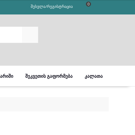
0
შესვლა/რეგისტრაცია
SEARCH
ᲒᲐᲠᲘᲨᲘ
ᲨᲔᲙᲕᲔᲗᲘᲡ ᲒᲐᲤᲝᲠᲛᲔᲑᲐ
ᲙᲐᲚᲐᲗᲐ