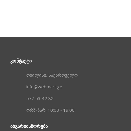
ᲙᲝᲜᲢᲐᲥᲢᲘ
თბილისი, საქართველო
info@webmart.ge
577 53 42 82
ორშ-პარ: 10:00 - 19:00
ᲐᲜᲒᲐᲠᲘᲨᲡᲬᲝᲠᲔᲑᲐ