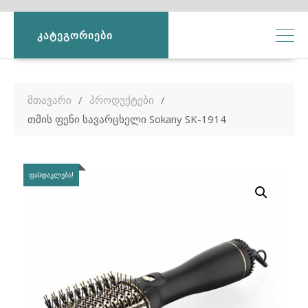
ᲙᲐᲢᲔᲒᲝᲠᲘᲔᲑᲘ
მთავარი
პროდუქტები
თმის ფენი სავარცხელი Sokany SK-1914
ᲤᲐᲡᲓᲐᲙᲚᲔᲑᲐ!