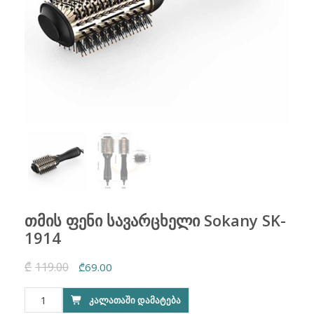
თმის ფენი სავარცხელი Sokany SK-
1914
₾
119.00
Original
Current
₾
69.00
price
price
რაოდენობა:
ᲙᲐᲚᲐᲗᲐᲨᲘ ᲓᲐᲛᲐᲢᲔᲑᲐ
was:
is:
თმის