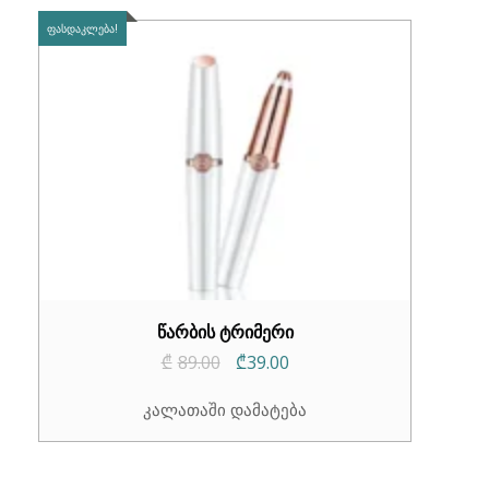
ᲤᲐᲡᲓᲐᲙᲚᲔᲑᲐ!
წარბის ტრიმერი
Original
Current
₾
89.00
₾
39.00
price
price
კალათაში დამატება
was:
is:
₾89.00.
₾39.00.