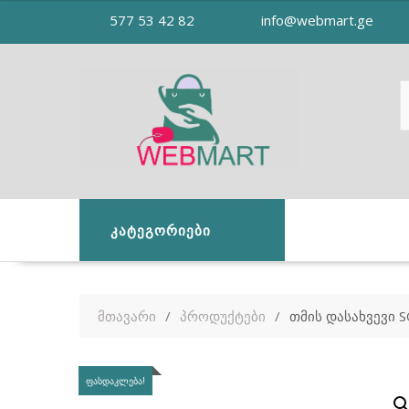
Skip
577 53 42 82
info@webmart.ge
to
content
ᲙᲐᲢᲔᲒᲝᲠᲘᲔᲑᲘ
მთავარი
პროდუქტები
თმის დასახვევი 
ᲤᲐᲡᲓᲐᲙᲚᲔᲑᲐ!