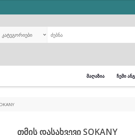
was:
is:
₾179.00.
₾119.00.
ᲛᲐᲦᲐᲖᲘᲐ
ᲩᲔᲛᲘ ᲐᲜ
SOKANY
თმის დასახვევი SOKANY