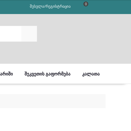
0
შესვლა/რეგისტრაცია
SEARCH
ᲒᲐᲠᲘᲨᲘ
ᲨᲔᲙᲕᲔᲗᲘᲡ ᲒᲐᲤᲝᲠᲛᲔᲑᲐ
ᲙᲐᲚᲐᲗᲐ