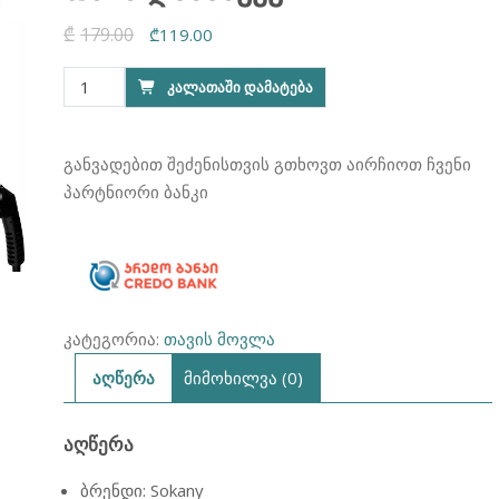
₾
179.00
Original
Current
₾
119.00
price
price
რაოდენობა:
ᲙᲐᲚᲐᲗᲐᲨᲘ ᲓᲐᲛᲐᲢᲔᲑᲐ
was:
is:
თმის
₾179.00.
₾119.00.
დასახვევი
SOKANY
განვადებით შეძენისთვის გთხოვთ აირჩიოთ ჩვენი
პარტნიორი ბანკი
კატეგორია:
თავის მოვლა
აღწერა
მიმოხილვა (0)
ᲐᲦᲬᲔᲠᲐ
ბრენდი: Sokany