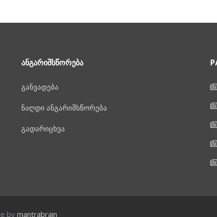
ᲐᲜᲒᲐᲠᲘᲨᲡᲬᲝᲠᲔᲑᲐ
P
განვადება
ნაღდი ანგარიშსწორება
გადარიცხვა
ce by
mantrabrain