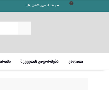
0
შესვლა/რეგისტრაცია
SEARCH
ᲒᲐᲠᲘᲨᲘ
ᲨᲔᲙᲕᲔᲗᲘᲡ ᲒᲐᲤᲝᲠᲛᲔᲑᲐ
ᲙᲐᲚᲐᲗᲐ