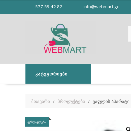
Skip
577 53 42 82
info@webmart.ge
to
content
ᲙᲐᲢᲔᲒᲝᲠᲘᲔᲑᲘ
მთავარი
პროდუქტები
ვაფლის აპარატი
ᲤᲐᲡᲓᲐᲙᲚᲔᲑᲐ!