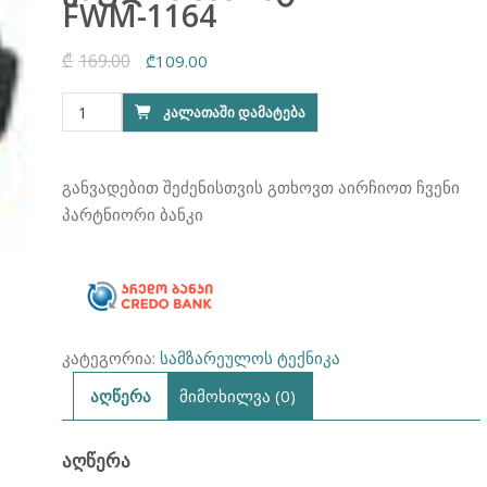
FWM-1164
₾
169.00
Original
Current
₾
109.00
price
price
რაოდენობა:
ᲙᲐᲚᲐᲗᲐᲨᲘ ᲓᲐᲛᲐᲢᲔᲑᲐ
was:
is:
ვაფლის
₾169.00.
₾109.00.
აპარატი
FRANKO
განვადებით შეძენისთვის გთხოვთ აირჩიოთ ჩვენი
FWM-
პარტნიორი ბანკი
1164
კატეგორია:
სამზარეულოს ტექნიკა
აღწერა
მიმოხილვა (0)
ᲐᲦᲬᲔᲠᲐ