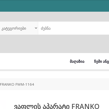
was:
is:
₾169.00.
₾109.00.
ᲛᲐᲦᲐᲖᲘᲐ
ᲩᲔᲛᲘ ᲐᲜ
 FRANKO FWM-1164
ვაფლის აპარატი FRANKO