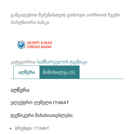
₾225.00.
₾179.00.
ღუმელი
ITIMAT
განვადებით შეძენისთვის გთხოვთ აირჩიოთ ჩვენი
I-
პარტნიორი ბანკი
09
35ლ
კატეგორია:
სამზარეულოს ტექნიკა
აღწერა
მიმოხილვა (0)
ᲐᲦᲬᲔᲠᲐ
ელექტრო ღუმელი ITIMAT
ტექნიკური მახასიათებლები:
ბრენდი: ITIMAT