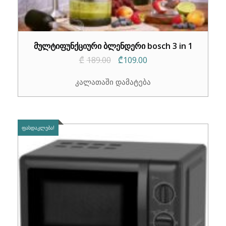
მულტიფუნქციური ბლენდერი bosch 3 in 1
Original
Current
₾
189.00
₾
109.00
price
price
კალათაში დამატება
was:
is:
₾189.00.
₾109.00.
ᲤᲐᲡᲓᲐᲙᲚᲔᲑᲐ!