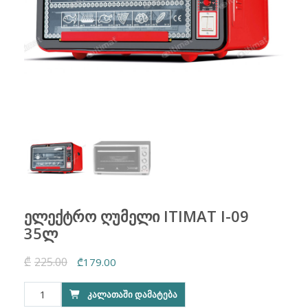
ელექტრო ღუმელი ITIMAT I-09
35ლ
₾
225.00
Original
Current
₾
179.00
price
price
რაოდენობა:
ᲙᲐᲚᲐᲗᲐᲨᲘ ᲓᲐᲛᲐᲢᲔᲑᲐ
was:
is:
ელექტრო