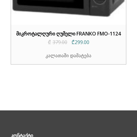
მიკროტალღური ღუმელი FRANKO FMO-1124
Original
Current
₾
379.00
₾
299.00
price
price
კალათაში დამატება
was:
is:
₾379.00.
₾299.00.
ᲙᲝᲜᲢᲐᲥᲢᲘ