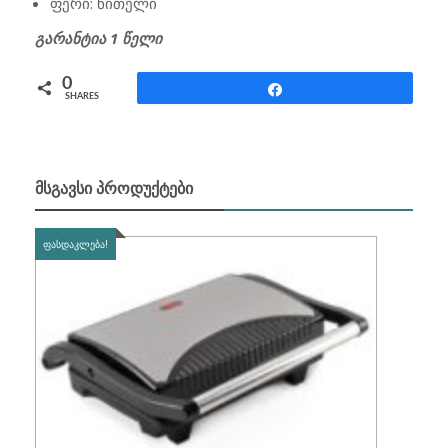
ფერი: წითელი
გარანტია 1 წელი
0
Share
SHARES
ᲛᲡᲒᲐᲕᲡᲘ ᲞᲠᲝᲓᲣᲥᲢᲔᲑᲘ
ᲤᲐᲡᲓᲐᲙᲚᲔᲑᲐ!