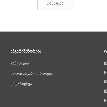
დამატება
₾299.00.
ᲐᲜᲒᲐᲠᲘᲨᲡᲬᲝᲠᲔᲑᲐ
P
განვადება
ნაღდი ანგარიშსწორება
გადარიცხვა