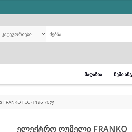
was:
is:
₾589.00.
₾519.00.
ᲛᲐᲦᲐᲖᲘᲐ
ᲩᲔᲛᲘ ᲐᲜ
 FRANKO FCO-1196 70ლ
ელექტრო ღუმელი FRANKO