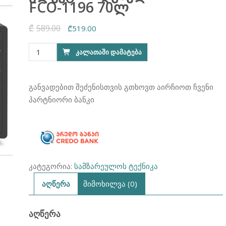
FCO-1196 70ლ
₾
589.00
Original
Current
₾
519.00
price
price
რაოდენობა:
ᲙᲐᲚᲐᲗᲐᲨᲘ ᲓᲐᲛᲐᲢᲔᲑᲐ
was:
is:
ელექტრო
₾589.00.
₾519.00.
ღუმელი
FRANKO
განვადებით შეძენისთვის გთხოვთ აირჩიოთ ჩვენი
FCO-
პარტნიორი ბანკი
1196
70ლ
კატეგორია:
სამზარეულოს ტექნიკა
აღწერა
მიმოხილვა (0)
ᲐᲦᲬᲔᲠᲐ