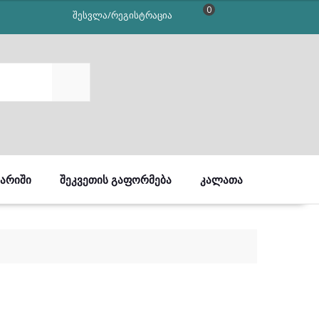
0
შესვლა/რეგისტრაცია
SEARCH
ᲒᲐᲠᲘᲨᲘ
ᲨᲔᲙᲕᲔᲗᲘᲡ ᲒᲐᲤᲝᲠᲛᲔᲑᲐ
ᲙᲐᲚᲐᲗᲐ