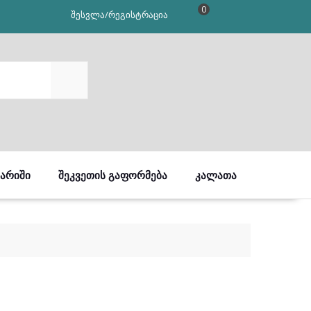
0
შესვლა/რეგისტრაცია
SEARCH
ᲒᲐᲠᲘᲨᲘ
ᲨᲔᲙᲕᲔᲗᲘᲡ ᲒᲐᲤᲝᲠᲛᲔᲑᲐ
ᲙᲐᲚᲐᲗᲐ