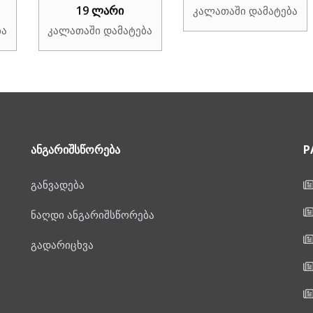
19 ლარი
კალათაში დამატება
ბა
კალათაში დამატება
ᲐᲜᲒᲐᲠᲘᲨᲡᲬᲝᲠᲔᲑᲐ
P
განვადება
ნაღდი ანგარიშსწორება
გადარიცხვა