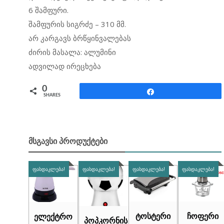
6 შამფური.
შამფურის სიგრძე – 310 მმ.
არ კარგავს ბრწყინვალებას
ძირის მასალა: ალუმინი
ადვილად ირეცხება
0
Share
SHARES
ᲛᲡᲒᲐᲕᲡᲘ ᲞᲠᲝᲓᲣᲥᲢᲔᲑᲘ
ᲤᲐᲡᲓᲐᲙᲚᲔᲑᲐ!
ᲤᲐᲡᲓᲐᲙᲚᲔᲑᲐ!
ᲤᲐᲡᲓᲐᲙᲚᲔᲑᲐ!
ᲤᲐᲡᲓᲐᲙᲚᲔᲑᲐ!
ტოსტერი
ჩოფერი
ელექტრო
პოპკორნის