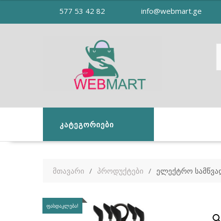
Skip
577 53 42 82
info@webmart.ge
to
content
ᲙᲐᲢᲔᲒᲝᲠᲘᲔᲑᲘ
მთავარი
პროდუქტები
ელექტრო სამწვა
ᲤᲐᲡᲓᲐᲙᲚᲔᲑᲐ!