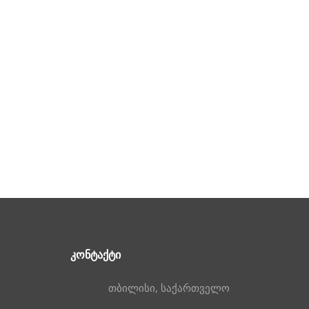
ᲙᲝᲜᲢᲐᲥᲢᲘ
თბილისი, საქართველო