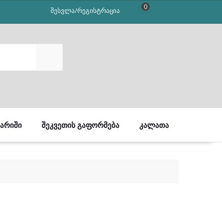
0
შესვლა/რეგისტრაცია
SEARCH
ᲒᲐᲠᲘᲨᲘ
ᲨᲔᲙᲕᲔᲗᲘᲡ ᲒᲐᲤᲝᲠᲛᲔᲑᲐ
ᲙᲐᲚᲐᲗᲐ