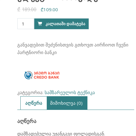
₾
189.00
Original
Current
₾
109.00
price
price
რაოდენობა:
ᲙᲐᲚᲐᲗᲐᲨᲘ ᲓᲐᲛᲐᲢᲔᲑᲐ
was:
is:
ელექტრო
₾189.00.
₾109.00.
სამწვადე
განვადებით შეძენისთვის გთხოვთ აირჩიოთ ჩვენი
პარტნიორი ბანკი
კატეგორია:
სამზარეულოს ტექნიკა
აღწერა
მიმოხილვა (0)
ᲐᲦᲬᲔᲠᲐ
დამზადებულია უჟანგავი ფოლადისგან.