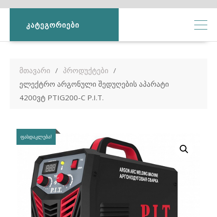
ᲙᲐᲢᲔᲒᲝᲠᲘᲔᲑᲘ
მთავარი
პროდუქტები
ელექტრო არგონული შედუღების აპარატი
4200ვტ PTIG200-C P.I.T.
ᲤᲐᲡᲓᲐᲙᲚᲔᲑᲐ!