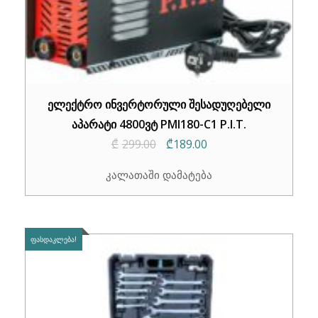
ელექტრო ინვერტორული შესადუღებელი
აპარატი 4800ვტ PMI180-C1 P.I.T.
Original
Current
₾
299.00
₾
189.00
price
price
კალათაში დამატება
was:
is:
₾299.00.
₾189.00.
ᲤᲐᲡᲓᲐᲙᲚᲔᲑᲐ!