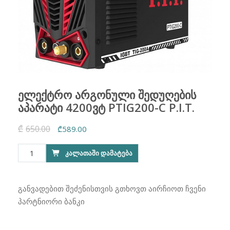
ელექტრო არგონული შედუღების
აპარატი 4200ვტ PTIG200-C P.I.T.
₾
650.00
Original
Current
₾
589.00
price
price
რაოდენობა:
ᲙᲐᲚᲐᲗᲐᲨᲘ ᲓᲐᲛᲐᲢᲔᲑᲐ
was:
is:
ელექტრო
₾650.00.
₾589.00.
არგონული
შედუღების
განვადებით შეძენისთვის გთხოვთ აირჩიოთ ჩვენი
აპარატი
პარტნიორი ბანკი
4200ვტ
PTIG200-