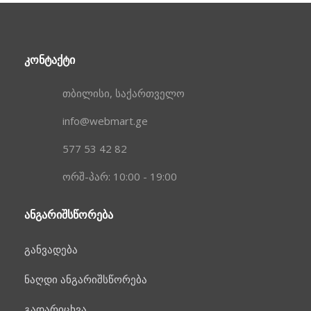
ᲙᲝᲜᲢᲐᲥᲢᲘ
თბილისი, საქართველო
info@webmart.ge
577 53 42 82
ორშ-პარ: 10:00 - 19:00
ᲐᲜᲒᲐᲠᲘᲨᲡᲬᲝᲠᲔᲑᲐ
განვადება
ნაღდი ანგარიშსწორება
გადარიცხვა