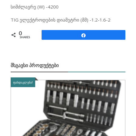
სიმძლავრე (W) -4200
TIG ელექტროდების დიამეტრი (მმ) -1.2-1.6-2
0
Share
SHARES
ᲛᲡᲒᲐᲕᲡᲘ ᲞᲠᲝᲓᲣᲥᲢᲔᲑᲘ
ᲤᲐᲡᲓᲐᲙᲚᲔᲑᲐ!