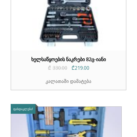
ხელსაწყოების ნაკრები 82ც-იანი
Original
Current
₾
330.00
₾
219.00
price
price
კალათაში დამატება
was:
is:
₾330.00.
₾219.00.
ᲤᲐᲡᲓᲐᲙᲚᲔᲑᲐ!