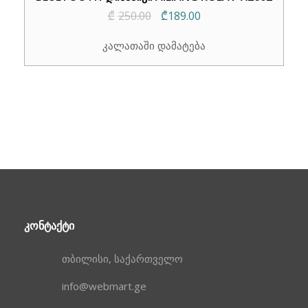
Original
Current
₾
250.00
₾
189.00
price
price
კალათაში დამატება
was:
is:
₾250.00.
₾189.00.
ᲙᲝᲜᲢᲐᲥᲢᲘ
თბილისი, საქართველო
info@webmart.ge