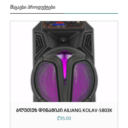
ᲛᲡᲒᲐᲕᲡᲘ ᲞᲠᲝᲓᲣᲥᲢᲔᲑᲘ
ᲑᲚᲣᲗᲣᲖ ᲓᲘᲜᲐᲛᲘᲙᲘ AILIANG KOLAV-S803K
₾
95.00