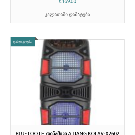
₾
169.00
კალათაში დამატება
ᲤᲐᲡᲓᲐᲙᲚᲔᲑᲐ!
BLUETOOTH დინამიკი AILIANG KOLAV-X2602