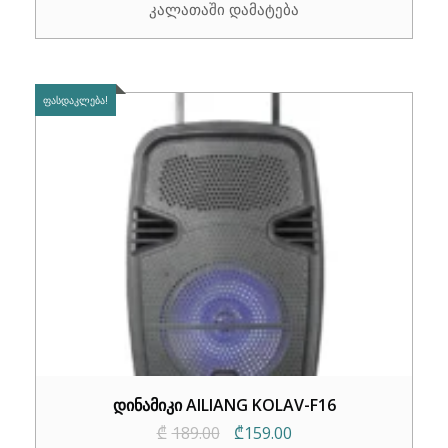
კალათაში დამატება
ᲤᲐᲡᲓᲐᲙᲚᲔᲑᲐ!
დინამიკი AILIANG KOLAV-F16
Original
Current
₾
189.00
₾
159.00