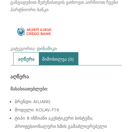
ᲛᲘᲙᲠᲝᲤᲝᲜᲘᲗ
განვადებით შეძენისთვის გთხოვთ აირჩიოთ ჩვენი
AILIANG
პარტნიორი ბანკი
KOLAV-
J1204
კატეგორია:
დინამიკი
აღწერა
მიმოხილვა (0)
ᲐᲦᲬᲔᲠᲐ
მახასიათებლები:
ბრენდი: AILIANG
მოდელი: KOLAV-F16
ტიპი: 8 ინჩიანი აკუსტიკური სისტემა;
პროფესიონალური ხმის გამაძლიერებელი