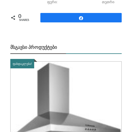
ფერი:
თეთრი
0
Share
SHARES
ᲛᲡᲒᲐᲕᲡᲘ ᲞᲠᲝᲓᲣᲥᲢᲔᲑᲘ
ᲤᲐᲡᲓᲐᲙᲚᲔᲑᲐ!