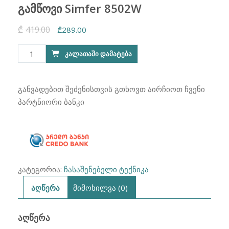
გამწოვი Simfer 8502W
₾
419.00
Original
Current
₾
289.00
price
price
რაოდენობა:
ᲙᲐᲚᲐᲗᲐᲨᲘ ᲓᲐᲛᲐᲢᲔᲑᲐ
was:
is:
გამწოვი
₾419.00.
₾289.00.
Simfer
8502W
განვადებით შეძენისთვის გთხოვთ აირჩიოთ ჩვენი
პარტნიორი ბანკი
კატეგორია:
ჩასაშენებელი ტექნიკა
აღწერა
მიმოხილვა (0)
ᲐᲦᲬᲔᲠᲐ