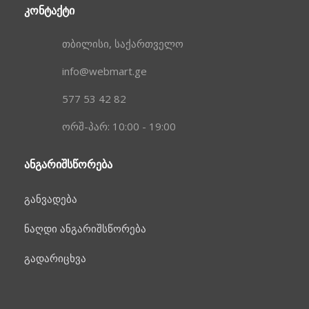
ᲙᲝᲜᲢᲐᲥᲢᲘ
თბილისი, საქართველო
info@webmart.ge
577 53 42 82
ორშ-პარ: 10:00 - 19:00
ᲐᲜᲒᲐᲠᲘᲨᲡᲬᲝᲠᲔᲑᲐ
განვადება
ნაღდი ანგარიშსწორება
გადარიცხვა