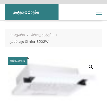
ᲙᲐᲢᲔᲒᲝᲠᲘᲔᲑᲘ
მთავარი
პროდუქტები
გამწოვი Simfer 8502W
ᲤᲐᲡᲓᲐᲙᲚᲔᲑᲐ!