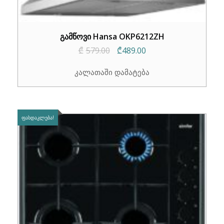
გამწოვი Hansa OKP6212ZH
Original
Current
₾
579.00
₾
489.00
price
price
კალათაში დამატება
was:
is:
₾579.00.
₾489.00.
ᲤᲐᲡᲓᲐᲙᲚᲔᲑᲐ!