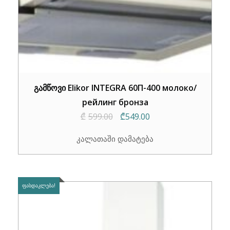
გამწოვი Elikor INTEGRA 60П-400 молоко/
рейлинг бронза
Original
Current
₾
599.00
₾
549.00
price
price
კალათაში დამატება
was:
is:
₾599.00.
₾549.00.
ᲤᲐᲡᲓᲐᲙᲚᲔᲑᲐ!