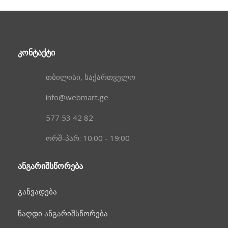
ᲙᲝᲜᲢᲐᲥᲢᲘ
თბილისი, საქართველო
info@webmart.ge
577 53 42 82
ორშ-პარ: 10:00 - 19:00
ᲐᲜᲒᲐᲠᲘᲨᲡᲬᲝᲠᲔᲑᲐ
განვადება
ნაღდი ანგარიშსწორება