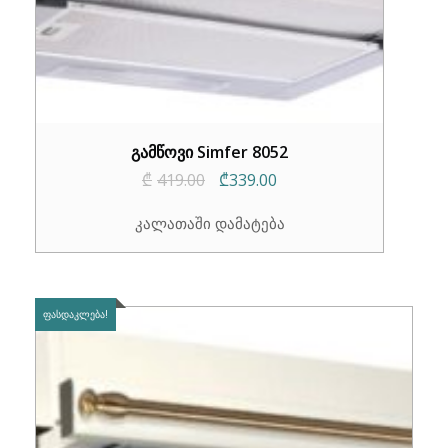
გამწოვი Simfer 8052
Original
Current
₾
419.00
₾
339.00
price
price
კალათაში დამატება
was:
is:
₾419.00.
₾339.00.
ᲤᲐᲡᲓᲐᲙᲚᲔᲑᲐ!