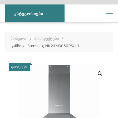
ᲙᲐᲢᲔᲒᲝᲠᲘᲔᲑᲘ
მთავარი
პროდუქტები
გამწოვი Samsung NK24M3050PS/U1
ᲤᲐᲡᲓᲐᲙᲚᲔᲑᲐ!