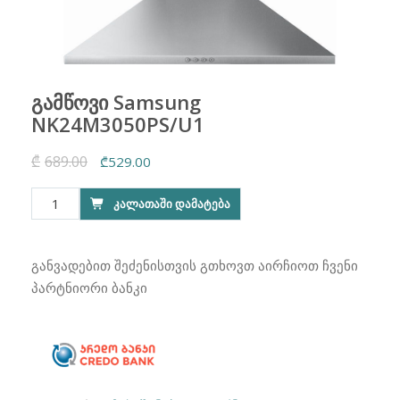
გამწოვი Samsung
NK24M3050PS/U1
₾
689.00
Original
Current
₾
529.00
price
price
რაოდენობა:
ᲙᲐᲚᲐᲗᲐᲨᲘ ᲓᲐᲛᲐᲢᲔᲑᲐ
was:
is:
გამწოვი
₾689.00.
₾529.00.
Samsung
NK24M3050PS/U1
განვადებით შეძენისთვის გთხოვთ აირჩიოთ ჩვენი
პარტნიორი ბანკი