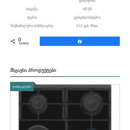
ფილტრი)
სიგანე:
60 სმ
ფერი:
ვერცხლისფერი
მაქსიმალური სიმძლავრე:
512 კუბ. მ/სთ
0
Share
SHARES
ᲛᲡᲒᲐᲕᲡᲘ ᲞᲠᲝᲓᲣᲥᲢᲔᲑᲘ
ᲤᲐᲡᲓᲐᲙᲚᲔᲑᲐ!