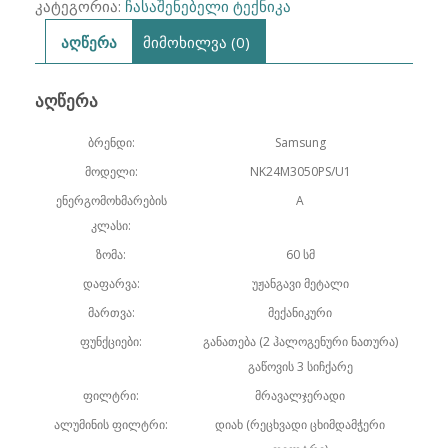
კატეგორია:
ჩასაშენებელი ტექნიკა
აღწერა
მიმოხილვა (0)
ᲐᲦᲬᲔᲠᲐ
ბრენდი:
Samsung
მოდელი:
NK24M3050PS/U1
ენერგომოხმარების
A
კლასი:
ზომა:
60 სმ
დაფარვა:
უჟანგავი მეტალი
მართვა:
მექანიკური
ფუნქციები:
განათება (2 ჰალოგენური ნათურა)
გაწოვის 3 სიჩქარე
ფილტრი:
მრავალჯერადი
ალუმინის ფილტრი:
დიახ (რეცხვადი ცხიმდამჭერი