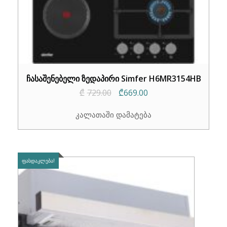
ჩასაშენებელი ზედაპირი Simfer H6MR3154HB
Original
Current
₾
729.00
₾
669.00
price
price
კალათაში დამატება
was:
is:
₾729.00.
₾669.00.
ᲤᲐᲡᲓᲐᲙᲚᲔᲑᲐ!