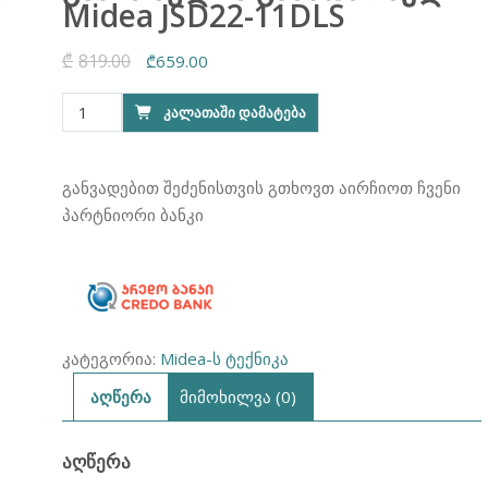
Midea JSD22-11DLS
₾
819.00
Original
Current
₾
659.00
price
price
რაოდენობა:
ᲙᲐᲚᲐᲗᲐᲨᲘ ᲓᲐᲛᲐᲢᲔᲑᲐ
was:
is:
გაზის
₾819.00.
₾659.00.
წყლის
გამათბობელი
განვადებით შეძენისთვის გთხოვთ აირჩიოთ ჩვენი
Midea
პარტნიორი ბანკი
JSD22-
11DLS
კატეგორია:
Midea-ს ტექნიკა
აღწერა
მიმოხილვა (0)
ᲐᲦᲬᲔᲠᲐ