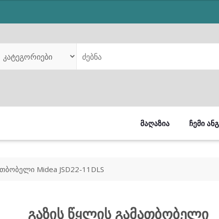
was:
is:
₾819.00.
₾659.00.
ᲛᲐᲦᲐᲖᲘᲐ
ᲩᲔᲛᲘ ᲐᲜ
ათბობელი Midea JSD22-11DLS
გაზის წყლის გამათბობელი