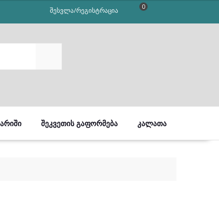
0
შესვლა/რეგისტრაცია
SEARCH
ᲒᲐᲠᲘᲨᲘ
ᲨᲔᲙᲕᲔᲗᲘᲡ ᲒᲐᲤᲝᲠᲛᲔᲑᲐ
ᲙᲐᲚᲐᲗᲐ