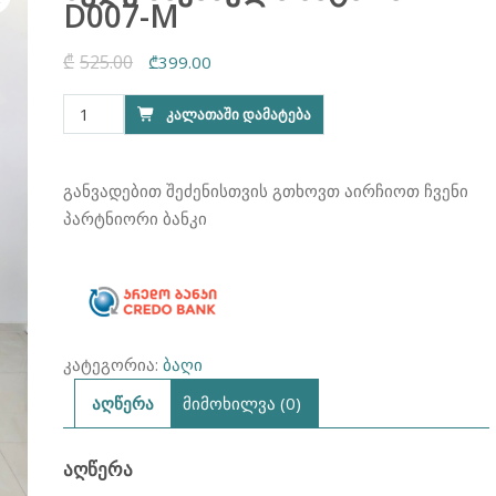
D007-M
₾
525.00
Original
Current
₾
399.00
price
price
რაოდენობა:
ᲙᲐᲚᲐᲗᲐᲨᲘ ᲓᲐᲛᲐᲢᲔᲑᲐ
was:
is:
ბუდე
₾525.00.
₾399.00.
საქანელა
პატარა
განვადებით შეძენისთვის გთხოვთ აირჩიოთ ჩვენი
D007-
პარტნიორი ბანკი
M
კატეგორია:
ბაღი
აღწერა
მიმოხილვა (0)
ᲐᲦᲬᲔᲠᲐ