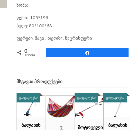
ზომა:
ფეხი: 105*196
ბუდე: 80*100*68
ფერები: შავი , თეთრი, ნაცრისფერი
0
Share
SHARES
ᲛᲡᲒᲐᲕᲡᲘ ᲞᲠᲝᲓᲣᲥᲢᲔᲑᲘ
ᲤᲐᲡᲓᲐᲙᲚᲔᲑᲐ!
ᲤᲐᲡᲓᲐᲙᲚᲔᲑᲐ!
ᲤᲐᲡᲓᲐᲙᲚᲔᲑᲐ!
ბალახის
ბალახის
მოტოცელი
2