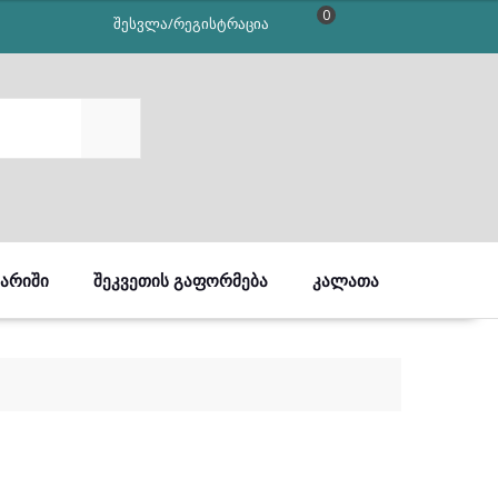
0
შესვლა/რეგისტრაცია
SEARCH
ᲒᲐᲠᲘᲨᲘ
ᲨᲔᲙᲕᲔᲗᲘᲡ ᲒᲐᲤᲝᲠᲛᲔᲑᲐ
ᲙᲐᲚᲐᲗᲐ