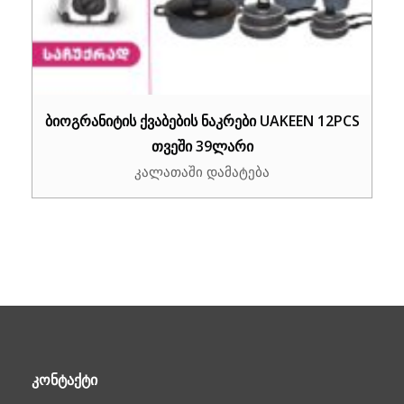
ბიოგრანიტის ქვაბების ნაკრები UAKEEN 12PCS
თვეში 39ლარი
კალათაში დამატება
ᲙᲝᲜᲢᲐᲥᲢᲘ