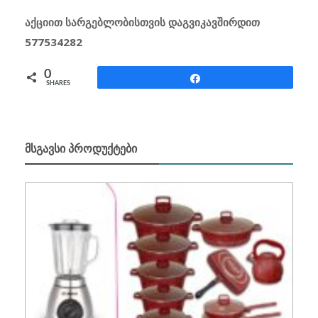
აქციით სარგებლობისთვის დაგვიკავშირდით
577534282
0
Share
SHARES
ᲛᲡᲒᲐᲕᲡᲘ ᲞᲠᲝᲓᲣᲥᲢᲔᲑᲘ