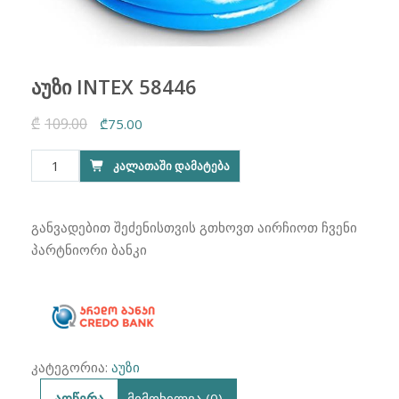
აუზი INTEX 58446
₾
109.00
Original
Current
₾
75.00
price
price
რაოდენობა:
ᲙᲐᲚᲐᲗᲐᲨᲘ ᲓᲐᲛᲐᲢᲔᲑᲐ
was:
is:
აუზი
₾109.00.
₾75.00.
INTEX
58446
განვადებით შეძენისთვის გთხოვთ აირჩიოთ ჩვენი
პარტნიორი ბანკი
კატეგორია:
აუზი
აღწერა
მიმოხილვა (0)