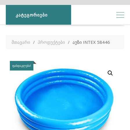
ᲙᲐᲢᲔᲒᲝᲠᲘᲔᲑᲘ
მთავარი
პროდუქტები
აუზი INTEX 58446
ᲤᲐᲡᲓᲐᲙᲚᲔᲑᲐ!