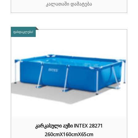
კალათაში დამატება
was:
is:
₾259.00.
₾199.00.
ᲤᲐᲡᲓᲐᲙᲚᲔᲑᲐ!
კარკასული აუზი INTEX 28271
260cmX160cmX65cm