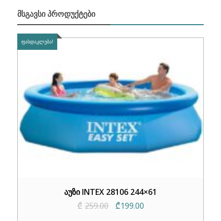
ᲛᲡᲒᲐᲕᲡᲘ ᲞᲠᲝᲓᲣᲥᲢᲔᲑᲘ
ᲤᲐᲡᲓᲐᲙᲚᲔᲑᲐ!
აუზი INTEX 28106 244×61
Original
Current
₾
259.00
₾
199.00
price
price