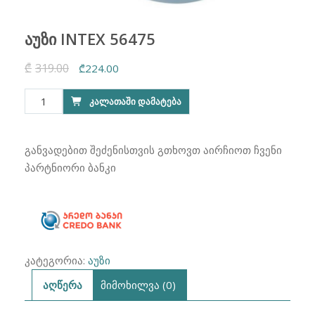
აუზი INTEX 56475
₾
319.00
Original
Current
₾
224.00
price
price
რაოდენობა:
ᲙᲐᲚᲐᲗᲐᲨᲘ ᲓᲐᲛᲐᲢᲔᲑᲐ
was:
is:
აუზი
₾319.00.
₾224.00.
INTEX
56475
განვადებით შეძენისთვის გთხოვთ აირჩიოთ ჩვენი
პარტნიორი ბანკი
კატეგორია:
აუზი
აღწერა
მიმოხილვა (0)