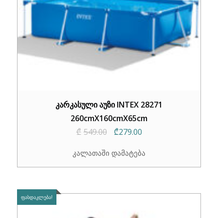
კარკასული აუზი INTEX 28271
260cmX160cmX65cm
Original
Current
₾
549.00
₾
279.00
price
price
კალათაში დამატება
was:
is:
₾549.00.
₾279.00.
ᲤᲐᲡᲓᲐᲙᲚᲔᲑᲐ!