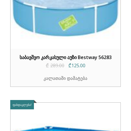
საბავშვო კარკასული აუზი Bestway 56283
Original
Current
₾
289.00
₾
125.00
price
price
კალათაში დამატება
was:
is:
₾289.00.
₾125.00.
ᲤᲐᲡᲓᲐᲙᲚᲔᲑᲐ!