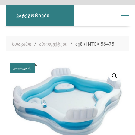
ᲙᲐᲢᲔᲒᲝᲠᲘᲔᲑᲘ
მთავარი
პროდუქტები
აუზი INTEX 56475
ᲤᲐᲡᲓᲐᲙᲚᲔᲑᲐ!