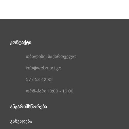
ᲙᲝᲜᲢᲐᲥᲢᲘ
თბილისი, საქართველო
info@webmart.ge
577 53 42 82
ორშ-პარ: 10:00 - 19:00
ᲐᲜᲒᲐᲠᲘᲨᲡᲬᲝᲠᲔᲑᲐ
განვადება