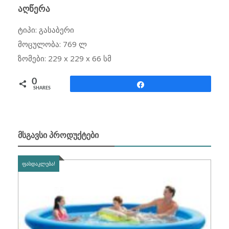
ᲐᲦᲬᲔᲠᲐ
ტიპი: გასაბერი
მოცულობა: 769 ლ
ზომები: 229 x 229 x 66 სმ
0
Share
SHARES
ᲛᲡᲒᲐᲕᲡᲘ ᲞᲠᲝᲓᲣᲥᲢᲔᲑᲘ
ᲤᲐᲡᲓᲐᲙᲚᲔᲑᲐ!