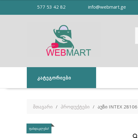
Skip
577 53 42 82
info@webmart.ge
to
content
ᲙᲐᲢᲔᲒᲝᲠᲘᲔᲑᲘ
მთავარი
პროდუქტები
აუზი INTEX 28106
ᲤᲐᲡᲓᲐᲙᲚᲔᲑᲐ!