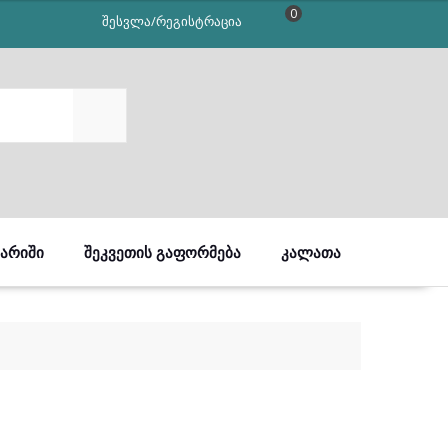
0
შესვლა/რეგისტრაცია
SEARCH
ᲒᲐᲠᲘᲨᲘ
ᲨᲔᲙᲕᲔᲗᲘᲡ ᲒᲐᲤᲝᲠᲛᲔᲑᲐ
ᲙᲐᲚᲐᲗᲐ