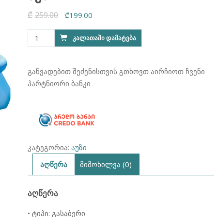
₾
259.00
Original
Current
₾
199.00
price
price
რაოდენობა:
ᲙᲐᲚᲐᲗᲐᲨᲘ ᲓᲐᲛᲐᲢᲔᲑᲐ
was:
is:
აუზი
₾259.00.
₾199.00.
INTEX
28106
განვადებით შეძენისთვის გთხოვთ აირჩიოთ ჩვენი
244x61
პარტნიორი ბანკი
კატეგორია:
აუზი
აღწერა
მიმოხილვა (0)
ᲐᲦᲬᲔᲠᲐ
• ტიპი: გასაბერი