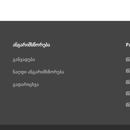
ᲐᲜᲒᲐᲠᲘᲨᲡᲬᲝᲠᲔᲑᲐ
P
განვადება
ნაღდი ანგარიშსწორება
გადარიცხვა