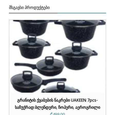
ᲛᲡᲒᲐᲕᲡᲘ ᲞᲠᲝᲓᲣᲥᲢᲔᲑᲘ
გრანიტის ქვაბების ნაკრები UAKEEN 7pcs-
საჩუქრად:ბლენდერი, ჩოპერი, აეროგრილი
₾
499.00