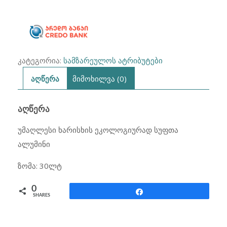
კატეგორია:
სამზარეულოს ატრიბუტები
აღწერა
მიმოხილვა (0)
ᲐᲦᲬᲔᲠᲐ
უმაღლესი ხარისხის ეკოლოგიურად სუფთა
ალუმინი
ზომა: 30ლტ
0
Share
SHARES