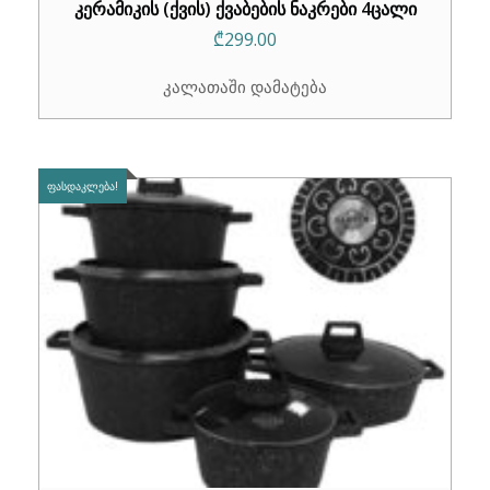
კერამიკის (ქვის) ქვაბების ნაკრები 4ცალი
₾
299.00
კალათაში დამატება
ᲤᲐᲡᲓᲐᲙᲚᲔᲑᲐ!