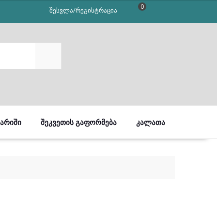
0
შესვლა/რეგისტრაცია
SEARCH
ᲒᲐᲠᲘᲨᲘ
ᲨᲔᲙᲕᲔᲗᲘᲡ ᲒᲐᲤᲝᲠᲛᲔᲑᲐ
ᲙᲐᲚᲐᲗᲐ