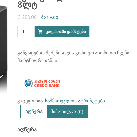
8ლტ
₾
280.00
Original
Current
₾
219.00
price
price
რაოდენობა:
ᲙᲐᲚᲐᲗᲐᲨᲘ ᲓᲐᲛᲐᲢᲔᲑᲐ
was:
is:
აეროგრილი
₾280.00.
₾219.00.
Raf
R.5337
განვადებით შეძენისთვის გთხოვთ აირჩიოთ ჩვენი
8ლტ
პარტნიორი ბანკი
კატეგორია:
სამზარეულოს ატრიბუტები
აღწერა
მიმოხილვა (0)
ᲐᲦᲬᲔᲠᲐ