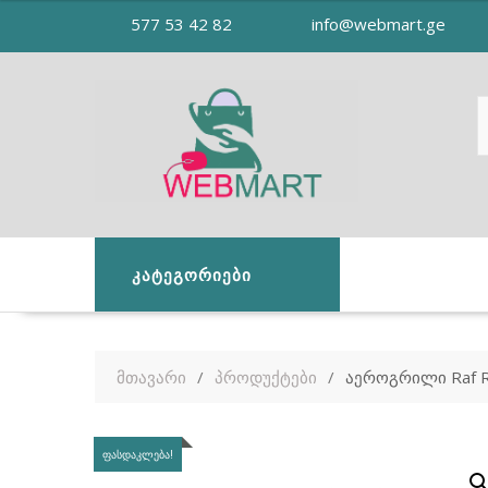
Skip
577 53 42 82
info@webmart.ge
to
content
ᲙᲐᲢᲔᲒᲝᲠᲘᲔᲑᲘ
მთავარი
პროდუქტები
აეროგრილი Raf 
ᲤᲐᲡᲓᲐᲙᲚᲔᲑᲐ!