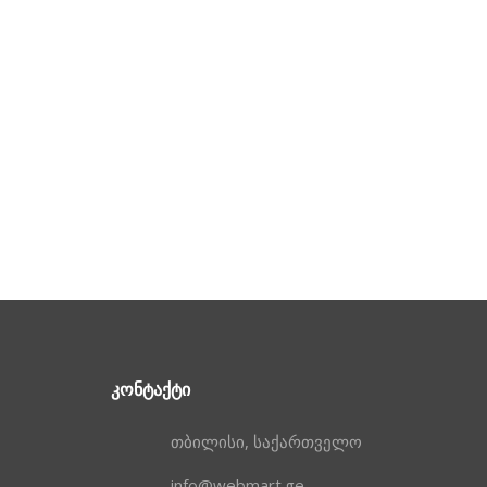
ᲙᲝᲜᲢᲐᲥᲢᲘ
თბილისი, საქართველო
info@webmart.ge