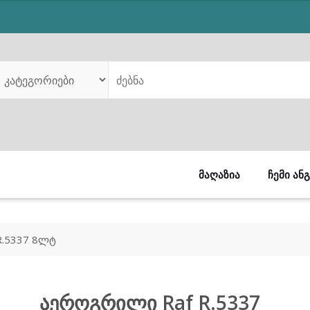
was:
is:
₾280.00.
₾219.00.
ᲛᲐᲦᲐᲖᲘᲐ
ᲩᲔᲛᲘ ᲐᲜ
R.5337 8ლტ
აეროგრილი Raf R.5337