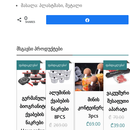
მასალა: პლასტმასი, მეტალი
0
Share
SHARES
ᲛᲡᲒᲐᲕᲡᲘ ᲞᲠᲝᲓᲣᲥᲢᲔᲑᲘ
ᲤᲐᲡᲓᲐᲙᲚᲔᲑᲐ!
ᲤᲐᲡᲓᲐᲙᲚᲔᲑᲐ!
ᲤᲐᲡᲓᲐᲙᲚᲔᲑᲐ!
ალუმინის
ვაკუუმური
გერმანული
მინის
ქვაბების
შესაფუთი
ბიოგრანიტის
კონტეინერები
ნაკრები
აპარატი
ქვაბების
3pcs
O
8PCS
₾
70.00
ნაკრები
₾
69.00
Cu
p
₾
269.00
₾
39.00