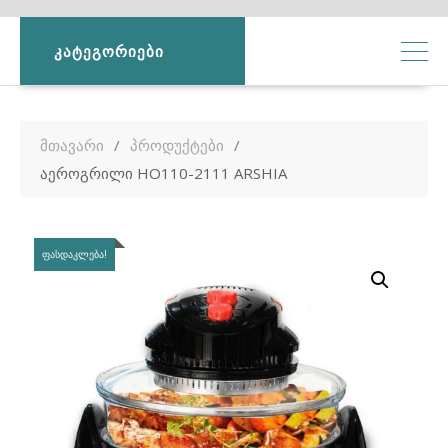
ᲙᲐᲢᲔᲒᲝᲠᲘᲔᲑᲘ
მთავარი
პროდუქტები
აეროგრილი HO110-2111 ARSHIA
ᲤᲐᲡᲓᲐᲙᲚᲔᲑᲐ!