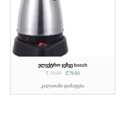
ელექტრო ჯეზვე bosch
Original
Current
₾
99.00
₾
79.00
price
price
კალათაში დამატება
was:
is:
₾99.00.
₾79.00.