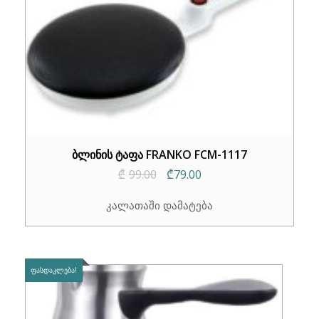
ბლინის ტაფა FRANKO FCM-1117
Original
Current
₾
99.00
₾
79.00
price
price
კალათაში დამატება
was:
is:
₾99.00.
₾79.00.
ᲤᲐᲡᲓᲐᲙᲚᲔᲑᲐ!