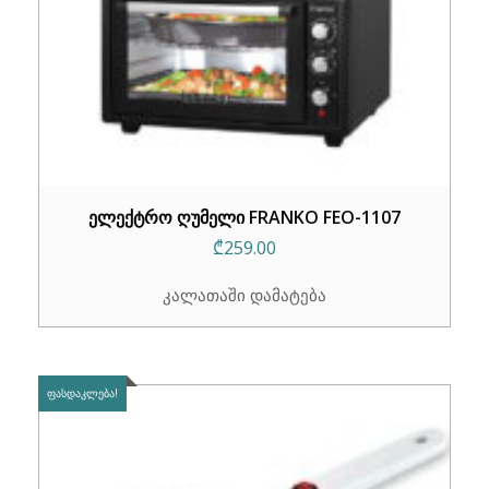
ელექტრო ღუმელი FRANKO FEO-1107
₾
259.00
კალათაში დამატება
ᲤᲐᲡᲓᲐᲙᲚᲔᲑᲐ!