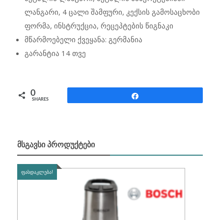
ლანგარი, 4 ცალი შამფური, კექსის გამოსაცხობი
ფორმა, ინსტრუქცია, რეცეპტების წიგნაკი
მწარმოებელი ქვეყანა: გერმანია
გარანტია 14 თვე
0
Share
SHARES
ᲛᲡᲒᲐᲕᲡᲘ ᲞᲠᲝᲓᲣᲥᲢᲔᲑᲘ
ᲤᲐᲡᲓᲐᲙᲚᲔᲑᲐ!