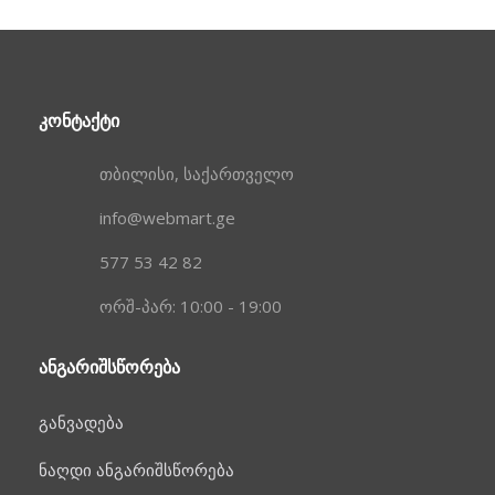
ᲙᲝᲜᲢᲐᲥᲢᲘ
თბილისი, საქართველო
info@webmart.ge
577 53 42 82
ორშ-პარ: 10:00 - 19:00
ᲐᲜᲒᲐᲠᲘᲨᲡᲬᲝᲠᲔᲑᲐ
განვადება
ნაღდი ანგარიშსწორება