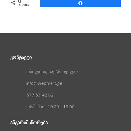
0
Share
SHARES
ᲙᲝᲜᲢᲐᲥᲢᲘ
თბილისი, საქართველო
info@webmart.ge
577 53 42 82
ორშ-პარ: 10:00 - 19:00
ᲐᲜᲒᲐᲠᲘᲨᲡᲬᲝᲠᲔᲑᲐ