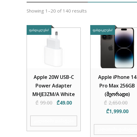
Showing 1–20 of 140 results
ᲤᲐᲡᲓᲐᲙᲚᲔᲑᲐ!
ᲤᲐᲡᲓᲐᲙᲚᲔᲑᲐ!
Apple 20W USB-C
Apple iPhone 14
Power Adapter
Pro Max 256GB
MHJE3ZM/A White
(მეორადი)
Original
Current
Or
₾
99.00
₾
49.00
₾
2,650.00
price
price
Cur
pri
₾
1,999.00
was:
is:
pric
wa
ᲙᲐᲚᲐᲗᲐᲨᲘ ᲓᲐᲛᲐᲢᲔᲑᲐ
₾99.00.
₾49.00.
is:
₾2
ᲙᲐᲚᲐᲗᲐᲨᲘ ᲓᲐᲛᲐᲢᲔᲑ
₾1,