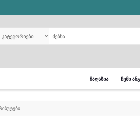
ᲛᲐᲦᲐᲖᲘᲐ
ᲩᲔᲛᲘ ᲐᲜ
რიბუტები