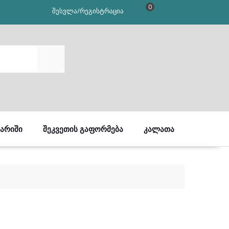
0
შესვლა/რეგისტრაცია
SEARCH
ᲒᲐᲠᲘᲨᲘ
ᲨᲔᲙᲕᲔᲗᲘᲡ ᲒᲐᲤᲝᲠᲛᲔᲑᲐ
ᲙᲐᲚᲐᲗᲐ