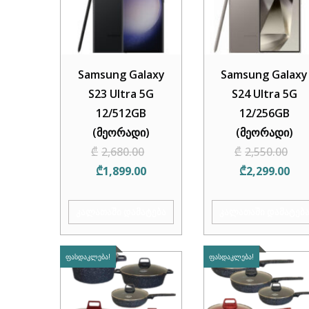
Samsung Galaxy
Samsung Galaxy
S23 Ultra 5G
S24 Ultra 5G
12/512GB
12/256GB
(მეორადი)
(მეორადი)
Original
Or
₾
2,680.00
₾
2,550.00
Current
price
Cur
pri
₾
1,899.00
₾
2,299.00
price
was:
pric
wa
is:
₾2,680.00.
is:
₾2
ᲙᲐᲚᲐᲗᲐᲨᲘ ᲓᲐᲛᲐᲢᲔᲑᲐ
ᲙᲐᲚᲐᲗᲐᲨᲘ ᲓᲐᲛᲐᲢᲔᲑ
₾1,899.00.
₾2,
ᲤᲐᲡᲓᲐᲙᲚᲔᲑᲐ!
ᲤᲐᲡᲓᲐᲙᲚᲔᲑᲐ!