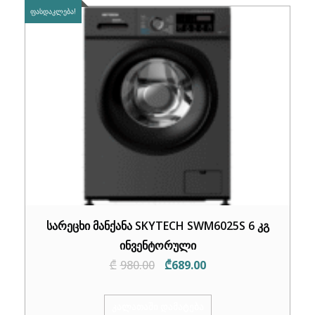
ᲤᲐᲡᲓᲐᲙᲚᲔᲑᲐ!
სარეცხი მანქანა SKYTECH SWM6025S 6 კგ
ინვენტორული
Original
Current
₾
980.00
₾
689.00
price
price
was:
is:
ᲙᲐᲚᲐᲗᲐᲨᲘ ᲓᲐᲛᲐᲢᲔᲑᲐ