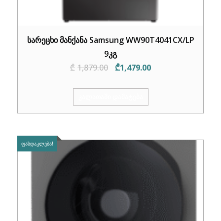
სარეცხი მანქანა Samsung WW90T4041CX/LP
9კგ
Original
Current
₾
1,879.00
₾
1,479.00
price
price
was:
is:
ᲙᲐᲚᲐᲗᲐᲨᲘ ᲓᲐᲛᲐᲢᲔᲑᲐ
₾1,879.00.
₾1,479.00.
ᲤᲐᲡᲓᲐᲙᲚᲔᲑᲐ!