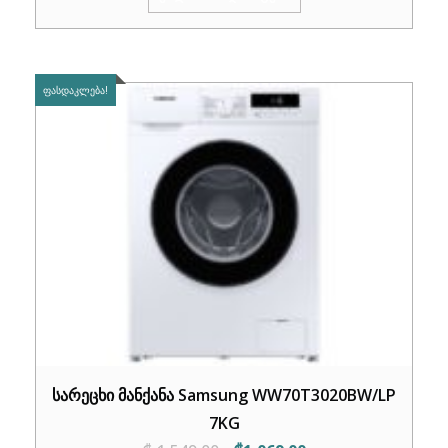
₾1,520.00.
₾1,199.00.
ᲤᲐᲡᲓᲐᲙᲚᲔᲑᲐ!
სარეცხი მანქანა Samsung WW70T3020BW/LP
7KG