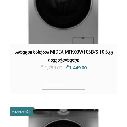
სარეცხი მანქანა MIDEA MFK03W105B/S 10.5კგ
ინვენტორული
Original
Current
₾
1,799.00
₾
1,449.00
price
price
was:
is:
ᲙᲐᲚᲐᲗᲐᲨᲘ ᲓᲐᲛᲐᲢᲔᲑᲐ
₾1,799.00.
₾1,449.00.
ᲤᲐᲡᲓᲐᲙᲚᲔᲑᲐ!