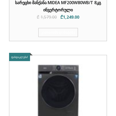
სარეცხი მანქანა MIDEA MF200W80WB/T 8კგ
ინვერტორული
Original
Current
₾
1,579.00
₾
1,249.00
price
price
was:
is:
ᲙᲐᲚᲐᲗᲐᲨᲘ ᲓᲐᲛᲐᲢᲔᲑᲐ
₾1,579.00.
₾1,249.00.
ᲤᲐᲡᲓᲐᲙᲚᲔᲑᲐ!