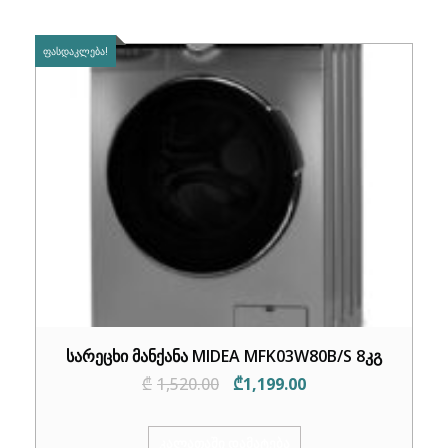
ᲤᲐᲡᲓᲐᲙᲚᲔᲑᲐ!
სარეცხი მანქანა MIDEA MFK03W80B/S 8კგ
Original
Current
₾
1,520.00
₾
1,199.00
price
price
was:
is:
ᲙᲐᲚᲐᲗᲐᲨᲘ ᲓᲐᲛᲐᲢᲔᲑᲐ