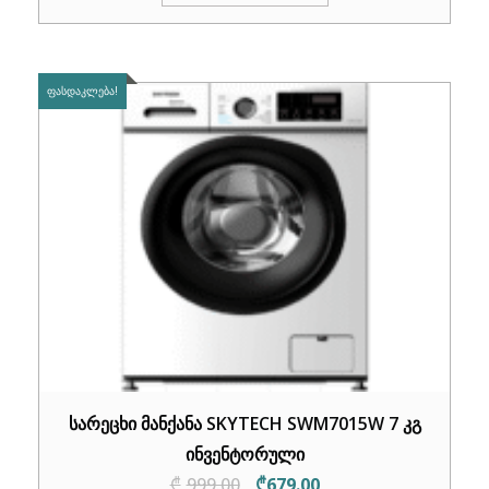
₾980.00.
₾689.00.
ᲤᲐᲡᲓᲐᲙᲚᲔᲑᲐ!
სარეცხი მანქანა SKYTECH SWM7015W 7 კგ
ინვენტორული
Original
Current
₾
999.00
₾
679.00