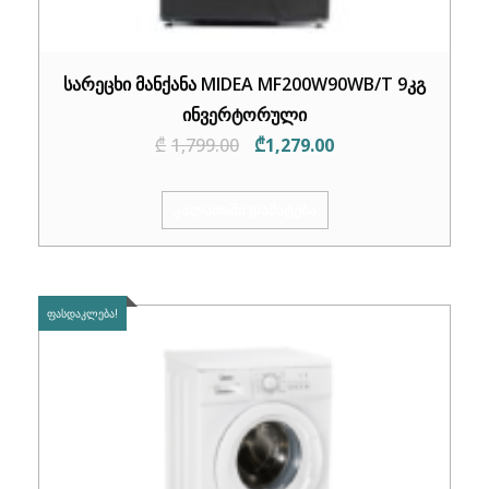
სარეცხი მანქანა MIDEA MF200W90WB/T 9კგ
ინვერტორული
Original
Current
₾
1,799.00
₾
1,279.00
price
price
was:
is:
ᲙᲐᲚᲐᲗᲐᲨᲘ ᲓᲐᲛᲐᲢᲔᲑᲐ
₾1,799.00.
₾1,279.00.
ᲤᲐᲡᲓᲐᲙᲚᲔᲑᲐ!