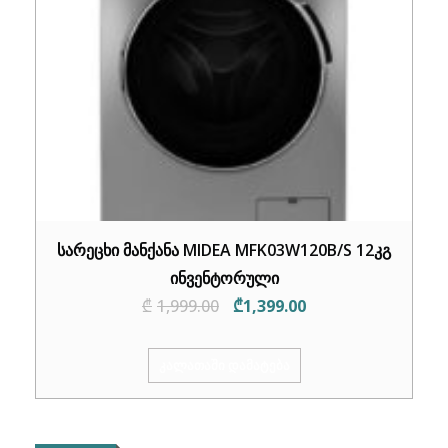
სარეცხი მანქანა MIDEA MFK03W120B/S 12კგ
ინვენტორული
Original
Current
₾
1,999.00
₾
1,399.00
price
price
was:
is:
ᲙᲐᲚᲐᲗᲐᲨᲘ ᲓᲐᲛᲐᲢᲔᲑᲐ
₾1,999.00.
₾1,399.00.