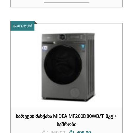
₾1,149.00.
₾839.00.
ᲤᲐᲡᲓᲐᲙᲚᲔᲑᲐ!
სარეცხი მანქანა MIDEA MF200D80WB/T 8კგ +
საშრობი
Original
Current
₾
1,960.00
₾
1,499.00