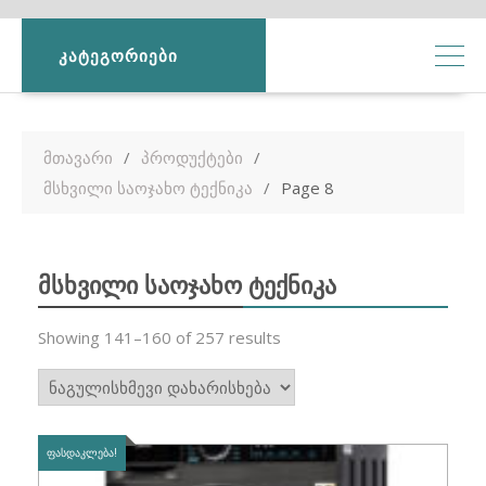
ᲙᲐᲢᲔᲒᲝᲠᲘᲔᲑᲘ
მთავარი
პროდუქტები
მსხვილი საოჯახო ტექნიკა
Page 8
მსხვილი საოჯახო ტექნიკა
Showing 141–160 of 257 results
ᲤᲐᲡᲓᲐᲙᲚᲔᲑᲐ!