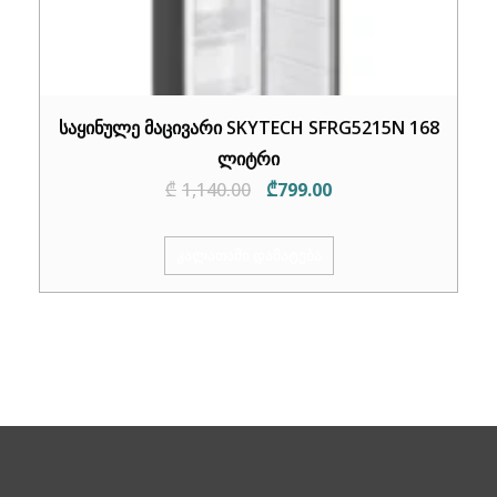
საყინულე მაცივარი SKYTECH SFRG5215N 168
ლიტრი
Original
Current
₾
1,140.00
₾
799.00
price
price
was:
is:
ᲙᲐᲚᲐᲗᲐᲨᲘ ᲓᲐᲛᲐᲢᲔᲑᲐ
₾1,140.00.
₾799.00.