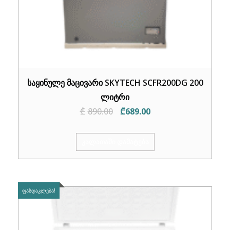
საყინულე მაცივარი SKYTECH SCFR200DG 200
ლიტრი
Original
Current
₾
890.00
₾
689.00
price
price
was:
is:
ᲙᲐᲚᲐᲗᲐᲨᲘ ᲓᲐᲛᲐᲢᲔᲑᲐ
₾890.00.
₾689.00.
ᲤᲐᲡᲓᲐᲙᲚᲔᲑᲐ!