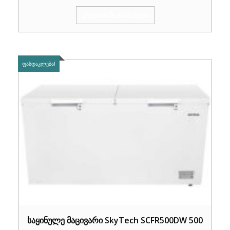
was:
is:
ᲙᲐᲚᲐᲗᲐᲨᲘ ᲓᲐᲛᲐᲢᲔᲑᲐ
₾1,570.00.
₾1,049.00.
ᲤᲐᲡᲓᲐᲙᲚᲔᲑᲐ!
საყინულე მაცივარი SkyTech SCFR500DW 500