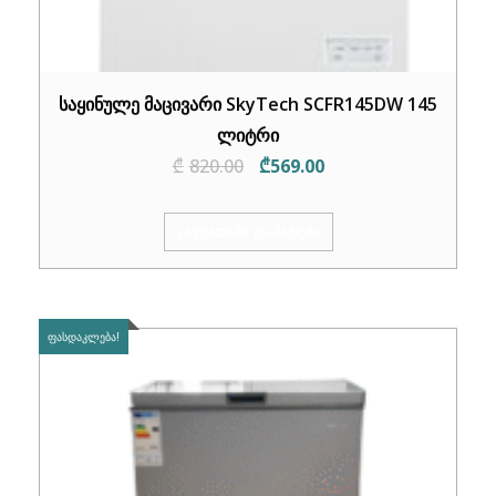
საყინულე მაცივარი SkyTech SCFR145DW 145
ლიტრი
Original
Current
₾
820.00
₾
569.00
price
price
was:
is:
ᲙᲐᲚᲐᲗᲐᲨᲘ ᲓᲐᲛᲐᲢᲔᲑᲐ
₾820.00.
₾569.00.
ᲤᲐᲡᲓᲐᲙᲚᲔᲑᲐ!