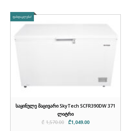
ᲤᲐᲡᲓᲐᲙᲚᲔᲑᲐ!
საყინულე მაცივარი SkyTech SCFR390DW 371
ლიტრი
Original
Current
₾
1,570.00
₾
1,049.00
price
price