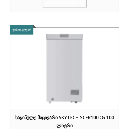
was:
is:
ᲙᲐᲚᲐᲗᲐᲨᲘ ᲓᲐᲛᲐᲢᲔᲑᲐ
₾2,100.00.
₾1,399.00.
ᲤᲐᲡᲓᲐᲙᲚᲔᲑᲐ!
საყინულე მაცივარი SKYTECH SCFR100DG 100
ლიტრი