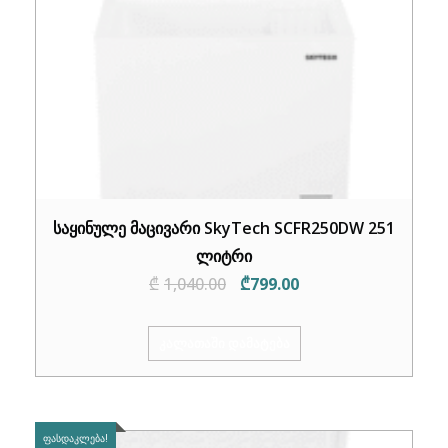
საყინულე მაცივარი SkyTech SCFR250DW 251
ლიტრი
Original
Current
₾
1,040.00
₾
799.00
price
price
was:
is:
ᲙᲐᲚᲐᲗᲐᲨᲘ ᲓᲐᲛᲐᲢᲔᲑᲐ
₾1,040.00.
₾799.00.
ᲤᲐᲡᲓᲐᲙᲚᲔᲑᲐ!