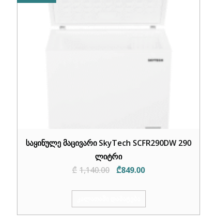
საყინულე მაცივარი SkyTech SCFR290DW 290
ლიტრი
Original
Current
₾
1,140.00
₾
849.00
price
price
was:
is:
ᲙᲐᲚᲐᲗᲐᲨᲘ ᲓᲐᲛᲐᲢᲔᲑᲐ
₾1,140.00.
₾849.00.