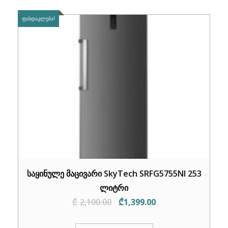
ᲤᲐᲡᲓᲐᲙᲚᲔᲑᲐ!
საყინულე მაცივარი SkyTech SRFG5755NI 253
ლიტრი
Original
Current
₾
2,100.00
₾
1,399.00
price
price