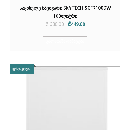
საყინულე მაცივარი SKYTECH SCFR100DW
100ლიტრი
Original
Current
₾
680.00
₾
449.00
price
price
was:
is:
ᲙᲐᲚᲐᲗᲐᲨᲘ ᲓᲐᲛᲐᲢᲔᲑᲐ
₾680.00.
₾449.00.
ᲤᲐᲡᲓᲐᲙᲚᲔᲑᲐ!