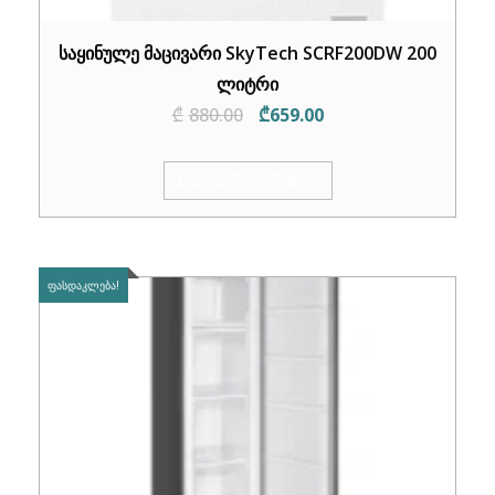
საყინულე მაცივარი SkyTech SCRF200DW 200
ლიტრი
Original
Current
₾
880.00
₾
659.00
price
price
was:
is:
ᲙᲐᲚᲐᲗᲐᲨᲘ ᲓᲐᲛᲐᲢᲔᲑᲐ
₾880.00.
₾659.00.
ᲤᲐᲡᲓᲐᲙᲚᲔᲑᲐ!