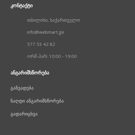
ᲙᲝᲜᲢᲐᲥᲢᲘ
თბილისი, საქართველო
info@webmart.ge
577 53 42 82
ორშ-პარ: 10:00 - 19:00
ᲐᲜᲒᲐᲠᲘᲨᲡᲬᲝᲠᲔᲑᲐ
განვადება
ნაღდი ანგარიშსწორება
გადარიცხვა