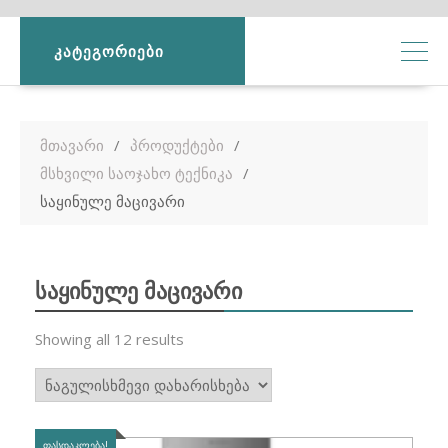
ᲙᲐᲢᲔᲒᲝᲠᲘᲔᲑᲘ
მთავარი
პროდუქტები
მსხვილი საოჯახო ტექნიკა
საყინულე მაცივარი
საყინულე მაცივარი
Showing all 12 results
ᲤᲐᲡᲓᲐᲙᲚᲔᲑᲐ!